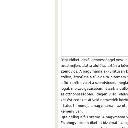
Régi időket idéző igényességgel veszi
tucatnejlon, alatta alufólia, aztán a kö
szendvics. A nagymama akkurátusan kib
széleit, átnyújtja a túloldalra. Szeme
a fiú kezébe veszi a szendvicset, megl
fogak morzsolgatásában, látszik a csi
az otthonosságban. Idegen világ, vala
két évtizedeket átívelő nemzedék közöt
- Látod?- mondja a nagymama – az ott 
kémény van.
Újra csillog a fiú szeme. A nagymama va
És ahogy nézem őket, a bizalmat, az 