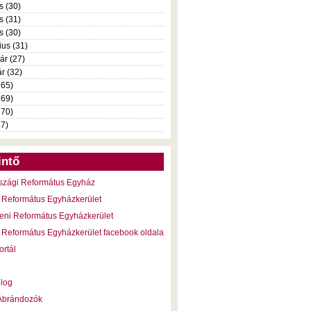
s (30)
s (31)
is (30)
ius (31)
ár (27)
r (32)
365)
369)
370)
37)
intő
szági Református Egyház
 Református Egyházkerület
eni Református Egyházkerület
 Református Egyházkerület facebook oldala
ortál
blog
 Ábrándozók