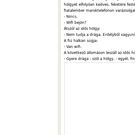
hölgyet elfolyóan kedves, feketére feste
fiatalember maroktelefonon varázsolgat
- Nincs.
- Wifi bejön?
Átszól az idős hölgy:
- Nem tudja a drága, Erdélyből vagyun
A fiú halkan súgja:
- Van wifi.
A következő állomáson leszáll az idős 
- Gyere drága - szól a hölgy, - egyél,