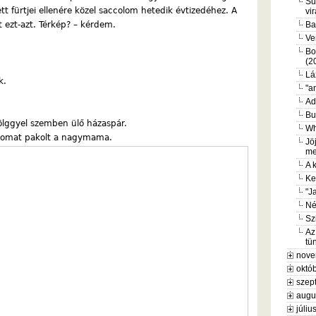
Su
tt fürtjei ellenére közel saccolom hetedik évtizedéhez. A
vi
 ezt-azt. Térkép? – kérdem.
Ba
Ve
Bo
(2
Lá
k.
"a
Ad
Bu
hölggyel szemben ülő házaspár.
Wh
 finomat pakolt a nagymama.
Jö
me
A 
Ke
"J
Né
Sz
Az
tü
nove
októb
szep
augu
júliu