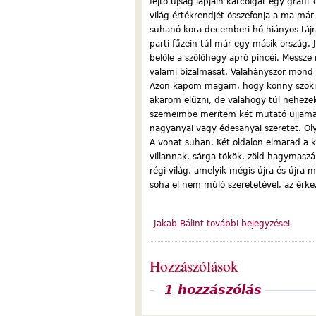
fejtő újság lapjain karcolgat egy grafit
világ értékrendjét összefonja a ma már 
suhanó kora decemberi hó hiányos tájr
parti fűzein túl már egy másik ország.
belőle a szőlőhegy apró pincéi. Messz
valami bizalmasat. Valahányszor mond 
Azon kapom magam, hogy könny szökik 
akarom elűzni, de valahogy túl neheze
szemeimbe merítem két mutató ujjamat.
nagyanyai vagy édesanyai szeretet. Olya
A vonat suhan. Két oldalon elmarad a k
villannak, sárga tökök, zöld hagymaszá
régi világ, amelyik mégis újra és újra
soha el nem múló szeretetével, az érkez
Jakab Bálint további bejegyzései
Hozzászólások
Megjelenítés
1 hozzászólás