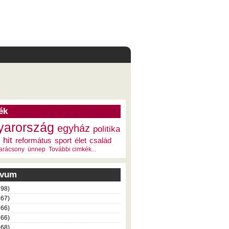
ék
arország
egyház
politika
hit
református
sport
élet
család
arácsony
ünnep
További cimkék...
ivum
198)
367)
366)
366)
368)