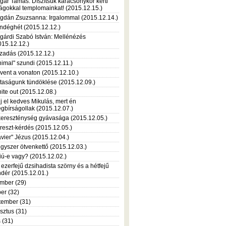
gár Tamás: Díszítsük karácsonykor kerti
rágokkal templomainkat! (2015.12.15.)
gdán Zsuzsanna: Irgalommal (2015.12.14.)
ndéghét (2015.12.12.)
gárdi Szabó István: Mellénézés
015.12.12.)
zadás (2015.12.12.)
nimal" szundi (2015.12.11.)
vent a vonaton (2015.12.10.)
taságunk tündöklése (2015.12.09.)
ite out (2015.12.08.)
jj el kedves Mikulás, mert én
gbírságollak (2015.12.07.)
kereszténység gyávasága (2015.12.05.)
reszt-kérdés (2015.12.05.)
avier" Jézus (2015.12.04.)
gyszer ötvenkettő (2015.12.03.)
iú-e vagy? (2015.12.02.)
 ezerfejű dzsihadista szörny és a hétfejű
ndér (2015.12.01.)
mber (29)
er (32)
tember (31)
sztus (31)
s (31)