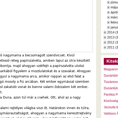
júniu
máju
ápril
márc
febru
januá
2014 (
2013 (
2012 (
2011 (
 elő nagymama a becsomagolt szendvicset. Kívül
vetkező réteg papírszalvéta, amiben lapul az útra készített
Kitek
ontja, majd ahogyan szétfejti a papírszalvéta utolsó
Magyaror
m sarkából figyelem a mozdulatokat és a szavakat. Ahogyan
Dunántúli
ágyul a nagymama arca, amikor roppan az első falat a
llogó mosoly a fiú arcában. Két ember egymással szemben
Tiszáninn
hol zakatoló vonat és benne valami ősbizalom két ember,
Dunántúli
t.
Parókia P
a Duna, azon túl már a csehek. Ott, ahol az a nagy
Közösség
Jezsuita 
lami rejtélyes világba viszi őt. Határokon innen és túlra.
egymásrautaltságot, ahogyan a nagymama keresztrejtvény
Vallásos