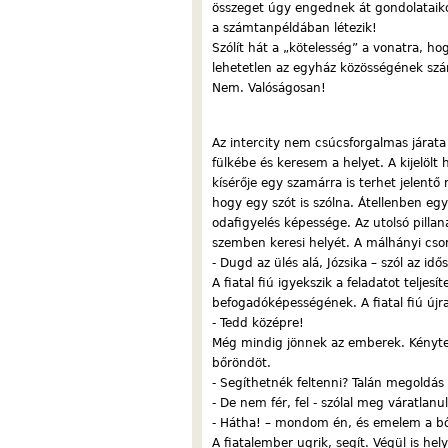
összeget úgy engednek át gondolataiko
a számtanpéldában létezik!
Szólít hát a „kötelesség” a vonatra, 
lehetetlen az egyház közösségének szá
Nem. Valóságosan!
Az intercity nem csúcsforgalmas járata 
fülkébe és keresem a helyet. A kijelölt h
kísérője egy szamárra is terhet jelen
hogy egy szót is szólna. Átellenben eg
odafigyelés képessége. Az utolsó pill
szemben keresi helyét. A málhányi cso
- Dugd az ülés alá, Józsika – szól az idő
A fiatal fiú igyekszik a feladatot telje
befogadóképességének. A fiatal fiú újra
- Tedd középre!
Még mindig jönnek az emberek. Kényte
bőröndöt.
- Segíthetnék feltenni? Talán megoldás
- De nem fér, fel - szólal meg váratlanu
- Hátha! – mondom én, és emelem a b
A fiatalember ugrik, segít. Végül is hel