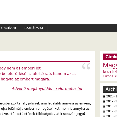
ARCHÍVUM
SZABÁLYZAT
Cimk
Magy
hogy nem az emberi lét
közélet
beletörődésé az utolsó szó, hanem az az
Európa
k
 hagyta az embert magára.
Adventi magányoldás – reformatus.hu
Arch
2020 (
2019 (
árosba szólítanak, jóhírrel, ami legalább annyira az enyém,
2018 (
s újra felülmúlja emberi remegéseinket, nem is annyira az
2017 (
tt vezető testületének többségéét, akik sokszámjegyű
2016 (