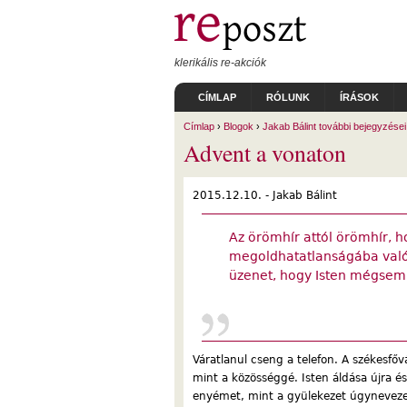
Ugrás a tartalomra
klerikális re-akciók
CÍMLAP
RÓLUNK
ÍRÁSOK
Címlap
›
Blogok
›
Jakab Bálint további bejegyzései
Advent a vonaton
2015.12.10. -
Jakab Bálint
Az örömhír attól örömhír, 
megoldhatatlanságába való 
üzenet, hogy Isten mégsem
Váratlanul cseng a telefon. A székesfőv
mint a közösséggé. Isten áldása újra é
enyémet, mint a gyülekezet úgyneveze