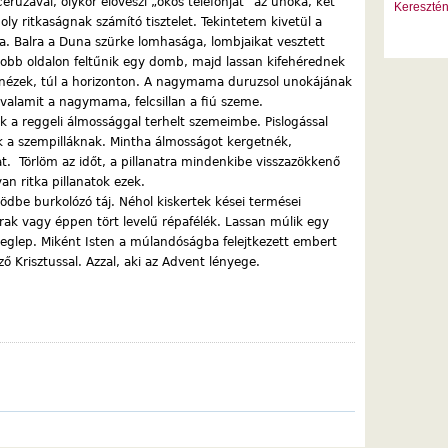
 ceruzával, olykor előveszi „okos telefonját” az unoka, két
Kereszté
oly ritkaságnak számító tisztelet. Tekintetem kivetül a
a. Balra a Duna szürke lomhasága, lombjaikat vesztett
 Jobb oldalon feltűnik egy domb, majd lassan kifehérednek
e nézek, túl a horizonton. A nagymama duruzsol unokájának
valamit a nagymama, felcsillan a fiú szeme.
a reggeli álmossággal terhelt szemeimbe. Pislogással
k a szempilláknak. Mintha álmosságot kergetnék,
 Törlöm az időt, a pillanatra mindenkibe visszazökkenő
n ritka pillanatok ezek.
ödbe burkolózó táj. Néhol kiskertek kései termései
rak vagy éppen tört levelű répafélék. Lassan múlik egy
 meglep. Miként Isten a múlandóságba felejtkezett embert
ő Krisztussal. Azzal, aki az Advent lényege.