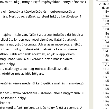
n, mint Fülig Jimmy a Rejtő regényekben: ennyi pénz csak
2015 (
dece
hogy elménessék a képviselőség és megteremtessék a
Év
Ku
mára. Mert ugye, velünk az Isten! Inkább kérdőjelesen?
Em
(2
Ba
Eg
majdnem tele van. Talán tíz perccel indulás előtt lépek a
Gy
ellyel átellenben egy kései tizenéves fiatal ül, akinek
Va
tő málha nagyságú csomag. Udvariasan mosolyog, anélkül,
Sü
y idősebb hölgy tüsténkedik. Látszik rajta a mindenre
Mi
anatban újabb emberek érkeznek, egyikük épp velem
Aj
mag útban van. A fiú kérdően néz a másik oldalra.
Im
sebb hölgy.
A 
síteni, csakhogy a csomag mérete ellenáll az ülőke
Üd
(2
 kérdőleg néz az idős hölgyre.
P.
(2
lenül és kényelmetlenül kerülgetik a málhás mennyiségű
Ko
(2
 lenne! – szólok váratlanul – szembe, ahol a nagymama ül.
Ku
(2
l az idősebb hölgy.
Ko
őröndöt.
(2
yére kerül a fenti polcon, az idős hölgy fölött a csomag. A