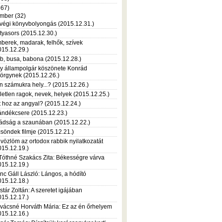
367)
mber (32)
végi könyvbolyongás (2015.12.31.)
tyasors (2015.12.30.)
berek, madarak, felhők, szívek
015.12.29.)
b, busa, babona (2015.12.28.)
y állampolgár köszönete Konrád
örgynek (2015.12.26.)
n számukra hely...? (2015.12.26.)
letlen ragok, nevek, helyek (2015.12.25.)
t hoz az angyal? (2015.12.24.)
ándékcsere (2015.12.23.)
ádság a szaunában (2015.12.22.)
csöndek filmje (2015.12.21.)
vözlöm az ortodox rabbik nyilatkozatát
015.12.19.)
 Tóthné Szakács Zita: Békességre várva
015.12.19.)
nc Gáll László: Lángos, a hódító
015.12.18.)
stár Zoltán: A szeretet igájában
015.12.17.)
vácsné Horváth Mária: Ez az én őrhelyem
015.12.16.)