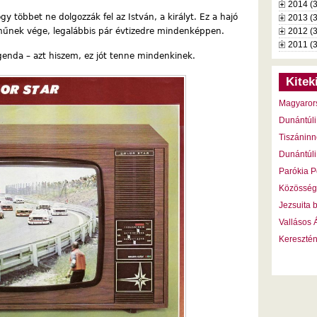
2014 (
 többet ne dolgozzák fel az István, a királyt. Ez a hajó
2013 (
 műnek vége, legalábbis pár évtizedre mindenképpen.
2012 (
2011 (
egenda – azt hiszem, ez jót tenne mindenkinek.
Kitek
Magyaror
Dunántúli
Tiszáninn
Dunántúli
Parókia P
Közösség
Jezsuita 
Vallásos
Kereszté