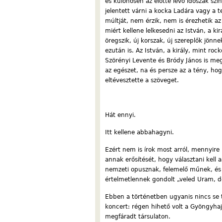
és különösen az előtte lévő időszak s
jelentett várni a kocka Ladára vagy a 
múltját, nem érzik, nem is érezhetik az
miért kellene lelkesedni az István, a ki
öregszik, új korszak, új szereplők jönne
ezután is. Az István, a király, mint r
Szörényi Levente és Bródy János is meg
az egészet, na és persze az a tény, hog
eltévesztette a szöveget.
Hát ennyi.
Itt kellene abbahagyni.
Ezért nem is írok most arról, mennyir
annak erősítését, hogy választani kell
nemzeti opusznak, felemelő műnek, és
értelmetlennek gondolt „veled Uram, 
Ebben a történetben ugyanis nincs se
koncert: régen hihető volt a Gyöngyh
megfáradt társulaton.