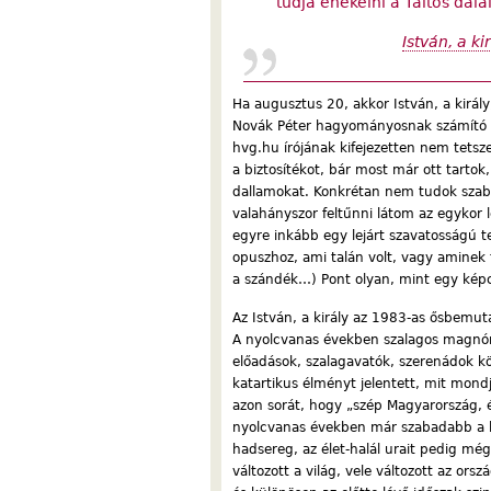
tudja énekelni a Táltos dalai
István, a k
Ha augusztus 20, akkor István, a királ
Novák Péter hagyományosnak számító re
hvg.hu írójának kifejezetten nem tetsze
a biztosítékot, bár most már ott tarto
dallamokat. Konkrétan nem tudok szaba
valahányszor feltűnni látom az egykor
egyre inkább egy lejárt szavatosságú
opuszhoz, ami talán volt, vagy aminek 
a szándék…) Pont olyan, mint egy képc
Az István, a király az 1983-as ősbemuta
A nyolcvanas években szalagos magnón
előadások, szalagavatók, szerenádok kö
katartikus élményt jelentett, mit mond
azon sorát, hogy „szép Magyarország, é
nyolcvanas években már szabadabb a le
hadsereg, az élet-halál urait pedig m
változott a világ, vele változott az ors