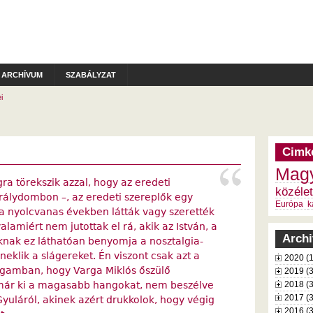
ARCHÍVUM
SZABÁLYZAT
i
Cimk
Magy
ra törekszik azzal, hogy az eredeti
közélet
Királydombon –, az eredeti szereplők egy
Európa
k
 a nyolcvanas években látták vagy szerették
valamiért nem jutottak el rá, akik az István, a
Arch
zoknak ez láthatóan benyomja a nosztalgia-
klik a slágereket. Én viszont csak azt a
2020 (
gamban, hogy Varga Miklós őszülő
2019 (
 már ki a magasabb hangokat, nem beszélve
2018 (
2017 (
yuláról, akinek azért drukkolok, hogy végig
2016 (