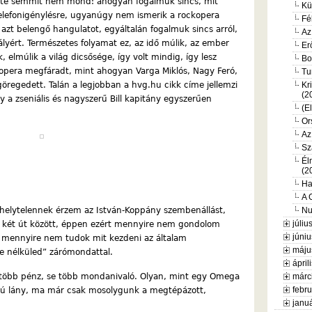
zinte semmit nem mond: ahogyan fogalmuk sincs, mit
Kü
telefonigénylésre, ugyanúgy nem ismerik a rockopera
Fé
 azt belengő hangulatot, egyáltalán fogalmuk sincs arról,
Az
rályért. Természetes folyamat ez, az idő múlik, az ember
Er
k, elmúlik a világ dicsősége, így volt mindig, így lesz
Bo
ockopera megfáradt, mint ahogyan Varga Miklós, Nagy Feró,
Tu
öregedett. Talán a legjobban a hvg.hu cikk címe jellemzi
Kr
(2
y a zseniális és nagyszerű Bill kapitány egyszerűen
(E
Or
Az
Sz
Él
(2
Ha
A 
e helytelennek érzem az István-Koppány szembenállást,
Nu
júliu
 a két út között, éppen ezért mennyire nem gondolom
júniu
 mennyire nem tudok mit kezdeni az általam
máju
de nélküled” zárómondattal.
ápril
 több pénz, se több mondanivaló. Olyan, mint egy Omega
márc
febru
ajú lány, ma már csak mosolygunk a megtépázott,
januá