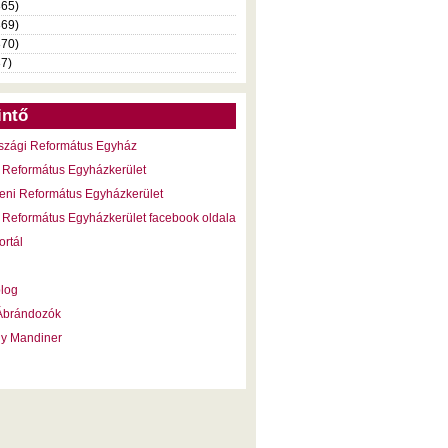
365)
369)
370)
37)
intő
szági Református Egyház
 Református Egyházkerület
eni Református Egyházkerület
 Református Egyházkerület facebook oldala
ortál
blog
 Ábrándozók
ny Mandiner