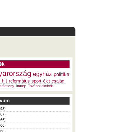
ék
arország
egyház
politika
hit
református
sport
élet
család
arácsony
ünnep
További cimkék...
ivum
198)
367)
366)
366)
368)