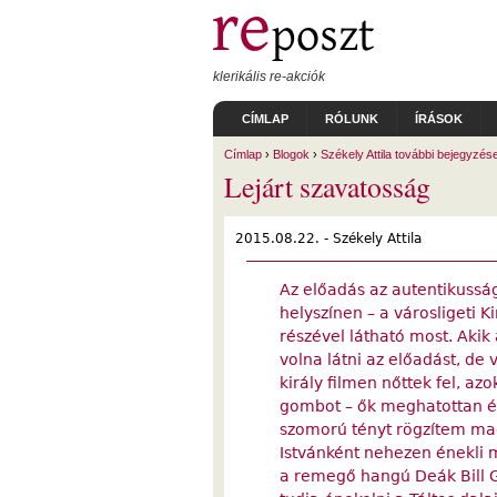
Ugrás a tartalomra
klerikális re-akciók
CÍMLAP
RÓLUNK
ÍRÁSOK
Címlap
›
Blogok
›
Székely Attila további bejegyzése
Lejárt szavatosság
2015.08.22. -
Székely Attila
Az előadás az autentikusság
helyszínen – a városligeti 
részével látható most. Akik
volna látni az előadást, de 
király filmen nőttek fel, a
gombot – ők meghatottan éne
szomorú tényt rögzítem ma
Istvánként nehezen énekli
a remegő hangú Deák Bill G