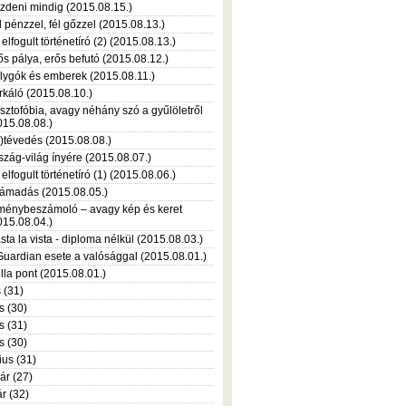
zdeni mindig (2015.08.15.)
l pénzzel, fél gőzzel (2015.08.13.)
 elfogult történetíró (2) (2015.08.13.)
ős pálya, erős befutó (2015.08.12.)
lygók és emberek (2015.08.11.)
rkáló (2015.08.10.)
isztofóbia, avagy néhány szó a gyűlöletről
015.08.08.)
l)tévedés (2015.08.08.)
szág-világ ínyére (2015.08.07.)
 elfogult történetíró (1) (2015.08.06.)
ámadás (2015.08.05.)
ménybeszámoló – avagy kép és keret
015.08.04.)
sta la vista - diploma nélkül (2015.08.03.)
Guardian esete a valósággal (2015.08.01.)
lla pont (2015.08.01.)
s (31)
s (30)
s (31)
is (30)
ius (31)
ár (27)
r (32)