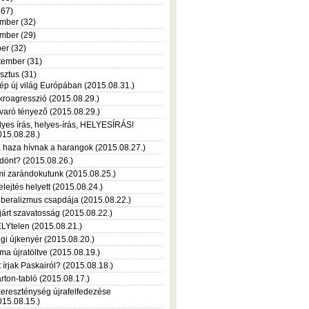
367)
mber (32)
mber (29)
er (32)
tember (31)
sztus (31)
ép új világ Európában (2015.08.31.)
kroagresszió (2015.08.29.)
varó tényező (2015.08.29.)
lyes írás, helyes-írás, HELYESÍRÁS!
015.08.28.)
 haza hívnak a harangok (2015.08.27.)
 dönt? (2015.08.26.)
mi zarándokutunk (2015.08.25.)
felejtés helyett (2015.08.24.)
liberalizmus csapdája (2015.08.22.)
járt szavatosság (2015.08.22.)
LYtelen (2015.08.21.)
gi újkenyér (2015.08.20.)
íma újratöltve (2015.08.19.)
t írjak Paskairól? (2015.08.18.)
rton-tabló (2015.08.17.)
kereszténység újrafelfedezése
015.08.15.)