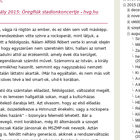
t.
2015 (
dece
irály 2015: Öregfiúk stadionkoncertje - hvg.hu
nove
októb
szep
y, vágja rá rögtön az ember, és ez idén sem volt másképp.
augu
ndezésben vitte színre a rockoperát, mint látjuk, a
Sz
tt a feldolgozás. Nálam Alföldi Róbert verte ki annak idején
Mi
k, hogy egyszerűen nem szeretném látni, hallani az ismert
Za
dulni attól az érzésemtől, amely évek óta kerülget,
he
 legendásnak számító művet. Számomra az István, a király
(2
Ha
 termékhez hasonlít, semmint egy nagyszabású nemzeti
Ki
talán láttatni akarták. (Már ha egyáltalán, és nem más volt
A 
söves tévé a led smart-ok, uhd-k korában.
A 
tó óta számtalan előadást, feldolgozást, változatot megélt.
A 
Le
 és lemezen hallgatták sokan, majd a kultúrházas
HE
telező darabja lett. Azt olvasom, hogy az első előadás
Ré
jak, összeölelkezve a Himnuszt énekelni, vagy a rockopera
Kl
des hazánk” – bizonyára felemelő lehetett. Bár a
Mi
vegő, mint korábban, még itt állomásozik a szovjet
Má
égiscsak Kádár Jánosnak és MSZMP-nek nevezik. Aztán
A 
zág is, felnőtt néhány generáció, akiknek a rendszerváltozás
(2