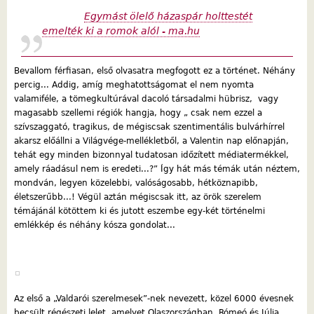
Egymást ölelő házaspár holttestét
emelték ki a romok alól - ma.hu
Bevallom férfiasan, első olvasatra megfogott ez a történet. Néhány
percig... Addig, amíg meghatottságomat el nem nyomta
valamiféle, a tömegkultúrával dacoló társadalmi hübrisz, vagy
magasabb szellemi régiók hangja, hogy „ csak nem ezzel a
szívszaggató, tragikus, de mégiscsak szentimentális bulvárhírrel
akarsz előállni a Világvége-mellékletből, a Valentin nap előnapján,
tehát egy minden bizonnyal tudatosan időzített médiatermékkel,
amely ráadásul nem is eredeti...?” Így hát más témák után néztem,
mondván, legyen közelebbi, valóságosabb, hétköznapibb,
életszerűbb...! Végül aztán mégiscsak itt, az örök szerelem
témájánál kötöttem ki és jutott eszembe egy-két történelmi
emlékkép és néhány kósza gondolat...
Az első a „Valdarói szerelmesek”-nek nevezett, közel 6000 évesnek
becsült régészeti lelet, amelyet Olaszországban, Rómeó és Júlia