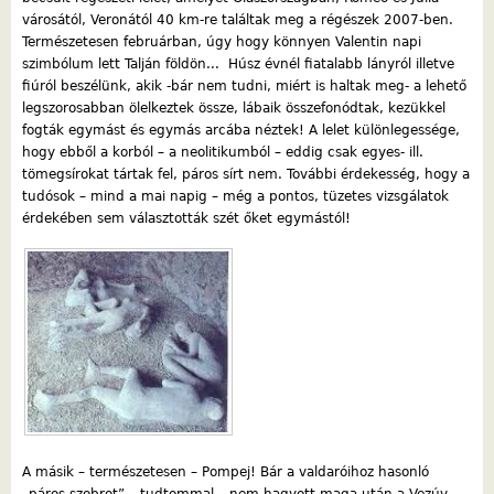
városától, Veronától 40 km-re találtak meg a régészek 2007-ben.
Természetesen februárban, úgy hogy könnyen Valentin napi
szimbólum lett Talján földön... Húsz évnél fiatalabb lányról illetve
fiúról beszélünk, akik -bár nem tudni, miért is haltak meg- a lehető
legszorosabban ölelkeztek össze, lábaik összefonódtak, kezükkel
fogták egymást és egymás arcába néztek! A lelet különlegessége,
hogy ebből a korból – a neolitikumból – eddig csak egyes- ill.
tömegsírokat tártak fel, páros sírt nem. További érdekesség, hogy a
tudósok – mind a mai napig – még a pontos, tüzetes vizsgálatok
érdekében sem választották szét őket egymástól!
A másik – természetesen – Pompej! Bár a valdaróihoz hasonló