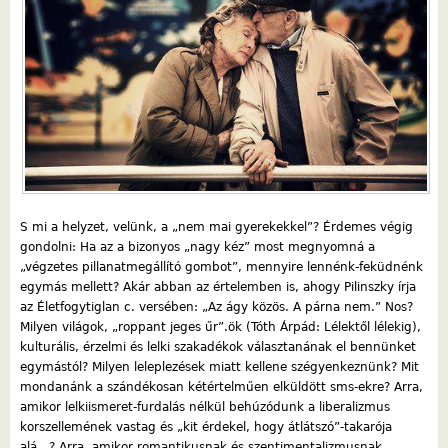
S mi a helyzet, velünk, a „nem mai gyerekekkel”? Érdemes végig
gondolni: Ha az a bizonyos „nagy kéz” most megnyomná a
„végzetes pillanatmegállító gombot”, mennyire lennénk-feküdnénk
egymás mellett? Akár abban az értelemben is, ahogy Pilinszky írja
az Életfogytiglan c. versében: „Az ágy közös. A párna nem.” Nos?
Milyen világok, „roppant jeges űr”.ök (Tóth Árpád: Lélektől lélekig),
kulturális, érzelmi és lelki szakadékok választanának el bennünket
egymástól? Milyen leleplezések miatt kellene szégyenkeznünk? Mit
mondanánk a szándékosan kétértelműen elküldött sms-ekre? Arra,
amikor lelkiismeret-furdalás nélkül behúzódunk a liberalizmus
korszellemének vastag és „kit érdekel, hogy átlátszó”-takarója
alá...? Arra, amikor romantikusnak és szentimentalizmusnak