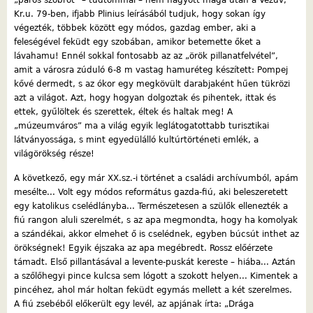
„páros szobrot” – tudtommal – nem hagyott maga után a Vezúv,
Kr.u. 79-ben, ifjabb Plinius leírásából tudjuk, hogy sokan így
végezték, többek között egy módos, gazdag ember, aki a
feleségével feküdt egy szobában, amikor betemette őket a
lávahamu! Ennél sokkal fontosabb az az „örök pillanatfelvétel”,
amit a városra zúduló 6-8 m vastag hamuréteg készített: Pompej
kővé dermedt, s az ókor egy megkövült darabjaként hűen tükrözi
azt a világot. Azt, hogy hogyan dolgoztak és pihentek, ittak és
ettek, gyűlöltek és szerettek, éltek és haltak meg! A
„múzeumváros” ma a világ egyik leglátogatottabb turisztikai
látványossága, s mint egyedülálló kultúrtörténeti emlék, a
világörökség része!
A következő, egy már XX.sz.-i történet a családi archívumból, apám
mesélte... Volt egy módos református gazda-fiú, aki beleszeretett
egy katolikus cselédlányba... Természetesen a szülők ellenezték a
fiú rangon aluli szerelmét, s az apa megmondta, hogy ha komolyak
a szándékai, akkor elmehet ő is cselédnek, egyben búcsút inthet az
örökségnek! Egyik éjszaka az apa megébredt. Rossz előérzete
támadt. Első pillantásával a levente-puskát kereste – hiába... Aztán
a szőlőhegyi pince kulcsa sem lógott a szokott helyen... Kimentek a
pincéhez, ahol már holtan feküdt egymás mellett a két szerelmes.
A fiú zsebéből előkerült egy levél, az apjának írta: „Drága