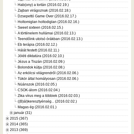
Hab(ony) a tortán (2016.02.19.)
Zajban virágoznak (2016.02.18.)
Dzsepettó Game Over (2016.02.17.)
Holtomiglan holtodiglan (2016.02.16.)
Sweet sixteen (2016.02.15.)
A történelem hullámai (2016.02.13.)
Teendőink utolsó órákban (2016.02.13.)
Eb terápia (2016.02.12.)
Hálát festett (2016.02.11.)
Jóléti diktatúra (2016.02.10.)
Jézus a Tiszán (2016.02.09.)
Bolondok kútja (2016.02.08.)
Az erkölcsi világrendről (2016.02.06.)
Tükör által homályosan (2016.02.06.)
Nüánszok (2016.02.05.)
CSOK-álom (2016.02.04.)
Zika vírus meg a többiek (2016.02.03.)
((B)ál)keresztyénség... (2016.02.02.)
Magas ég (2016.02.01.)
január (31)
2015 (367)
2014 (365)
2013 (369)