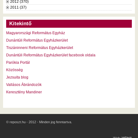
2012 (370)
2011 (37)
Kitekintő
Magyarországi Református Egyház
Dunántúli Református Egyházkerület
Tiszáninneni Református Egyházkerület
Dunántúli Református Egyházkerület facebook oldala
Parókia Portál
Közösség
Jezsuita blog
Vallásos Ábrándozók
Keresztény Mandiner
© reposzt.hu - 2012 - Minden jog fenntartva.
Web:
WDHA