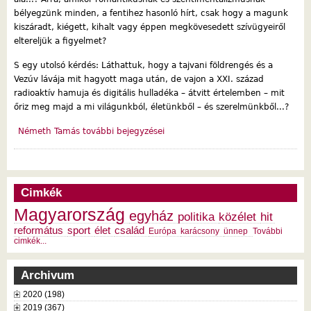
bélyegzünk minden, a fentihez hasonló hírt, csak hogy a magunk
kiszáradt, kiégett, kihalt vagy éppen megkövesedett szívügyeiről
eltereljük a figyelmet?
S egy utolsó kérdés: Láthattuk, hogy a tajvani földrengés és a
Vezúv lávája mit hagyott maga után, de vajon a XXI. század
radioaktív hamuja és digitális hulladéka – átvitt értelemben – mit
őriz meg majd a mi világunkból, életünkből – és szerelmünkből...?
Németh Tamás további bejegyzései
Cimkék
Magyarország
egyház
politika
közélet
hit
református
sport
élet
család
Európa
karácsony
ünnep
További
cimkék...
Archivum
2020 (198)
2019 (367)