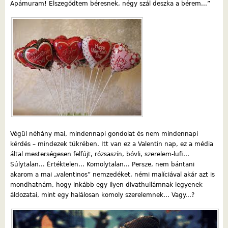
Apámuram! Elszegődtem béresnek, négy szál deszka a bérem...”
Végül néhány mai, mindennapi gondolat és nem mindennapi
kérdés – mindezek tükrében. Itt van ez a Valentin nap, ez a média
által mesterségesen felfújt, rózsaszín, bóvli, szerelem-lufi...
Súlytalan... Értéktelen... Komolytalan... Persze, nem bántani
akarom a mai „valentinos” nemzedéket, némi malíciával akár azt is
mondhatnám, hogy inkább egy ilyen divathullámnak legyenek
áldozatai, mint egy halálosan komoly szerelemnek... Vagy...?