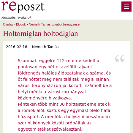
Ugrás a tartalomra
☰
klerikális re-akciók
Címlap
›
Blogok
›
Németh Tamás további bejegyzései
Holtomiglan holtodiglan
2016.02.16. -
Németh Tamás
Szombat reggelre 112-re emelkedett a
pontosan egy héttel azelőtti tajvani
földrengés halálos áldozatainak a száma, és
öt felnőttet még nem találtak meg a Tajnan
városi toronyház romjai között - számolt be a
helyi média a városi kormányzat
közleményére hivatkozva.
Pénteken több mint 30 holttestet emeletek ki
a romok alól, köztük egy egymást ölelő fiatal
házaspárt. A mentők a helyszíni beszámolók
szerint könnyek között próbálták az
egyetemistákat szétválasztani.