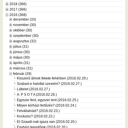
2018 (366)
2017 (366)
2016 (368)
december (33)
november (30)
október (30)
szeptember (30)
augusztus (32)
július (31)
június (30)
május (30)
április (31)
március (31)
február (29)
Kisszerű álmok fekete-fehérben (2016.02.29.)
Szabad-e halottal szexelni? (2016.02.27.)
Látlelet (2016.02.27.)
A: P S O T A (2016.02.26.)
Egyszer fent, egyszer lent (2016.02.25.)
Milyen kórházi fertőzés? (2016.02.24.)
Felvállalnád? (2016.02.23.)
Kockulsz? (2016.02.22.)
El-Szaadi-nak igaza van (2016.02.20.)
Egyházi teendőink (2016.02.20.)