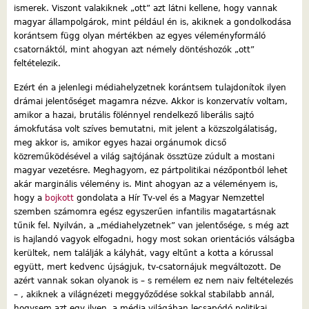
ismerek. Viszont valakiknek „ott” azt látni kellene, hogy vannak
magyar állampolgárok, mint például én is, akiknek a gondolkodása
korántsem függ olyan mértékben az egyes véleményformáló
csatornáktól, mint ahogyan azt némely döntéshozók „ott”
feltételezik.
Ezért én a jelenlegi médiahelyzetnek korántsem tulajdonítok ilyen
drámai jelentőséget magamra nézve. Akkor is konzervatív voltam,
amikor a hazai, brutális fölénnyel rendelkező liberális sajtó
ámokfutása volt szíves bemutatni, mit jelent a közszolgálatiság,
meg akkor is, amikor egyes hazai orgánumok dicső
közreműködésével a világ sajtójának össztüze zúdult a mostani
magyar vezetésre. Meghagyom, ez pártpolitikai nézőpontból lehet
akár marginális vélemény is. Mint ahogyan az a véleményem is,
hogy a
bojkott
gondolata a Hír Tv-vel és a Magyar Nemzettel
szemben számomra egész egyszerűen infantilis magatartásnak
tűnik fel. Nyilván, a „médiahelyzetnek” van jelentősége, s még azt
is hajlandó vagyok elfogadni, hogy most sokan orientációs válságba
kerültek, nem találják a kályhát, vagy eltűnt a kotta a kórussal
együtt, mert kedvenc újságjuk, tv-csatornájuk megváltozott. De
azért vannak sokan olyanok is – s remélem ez nem naiv feltételezés
– , akiknek a világnézeti meggyőződése sokkal stabilabb annál,
hogysem azt egy ilyen, a média világában lecsapódó politikai