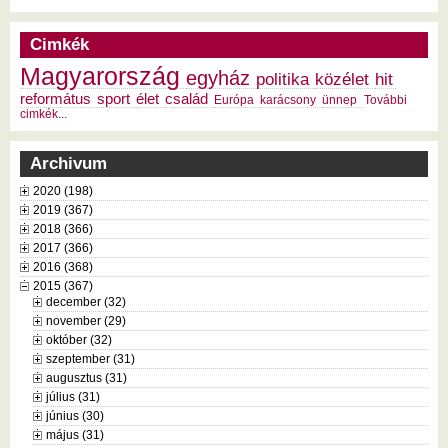
Cimkék
Magyarország
egyház
politika
közélet
hit
református
sport
élet
család
Európa
karácsony
ünnep
További
cimkék...
Archivum
2020 (198)
2019 (367)
2018 (366)
2017 (366)
2016 (368)
2015 (367)
december (32)
november (29)
október (32)
szeptember (31)
augusztus (31)
július (31)
június (30)
május (31)