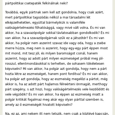
pártpolitikai csetepaték felkínálnak neki?
Továbbá, egyik pártnak sem kell azt gondolnia, hogy csak azért,
mert pártpolitikai tagozódás nélkül a mai társadalmi lét
elképzelhetetlen, egyúttal bármelyikük is valamiféle
valóságértelmezési főhatósággá, vagy mivé vált volna. És mi van
akkor, ha a szavazópolgár sokkal távlatosabban gondolkodik? És mi
van akkor, ha a szavazópolgárnak szűk ez a játszótér? És mi van
akkor, ha polgár nem aszerint szavaz ide vagy oda, hogy a zsebe
merre húzza, meg nem is aszerint, hogy egy-egy párt éppen most
mit mond, mit tesz jól, és milyen baromságot csinál, hanem
aszerint, hogy az adott párt milyen eszmeiséget próbál meg jól-
rosszul, ellentmondásokkal is terhelten, de sohasem tökéletesen
képviselni? Mi van akkor, ha polgár azt gondolja, hogy nem a párt
hozta létre az eszmeiséget, hanem pont fordítva? És mi van akkor,
ha polgár azt gondolja, hogy az eszmeiség megelőzi a pártot, még
akkor is, ha az adott párt hajlamos félreérteni önmagát, merthogy
párt szegény, s azt hiszi, hogy valóságértelmezés vele kezdődött és
vele végződik? És mi van akkor, ha éppen az eszmeiség miatt a
polgár kritikát fogalmaz meg akár egy olyan párttal szemben is,
amely az ő eszmeiségét hivatott képviselni?
Na, ez az, ami nekem itt nem tetszik, nem csak a köztévé kapcsán,