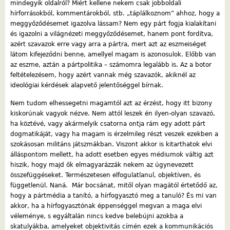
mindegyik oldalról? Miért kellene nekem csak jobboldali
hírforrásokból, kommentárokból, stb. „táplálkoznom” ahhoz, hogy a
meggyőződésemet igazolva lássam? Nem egy párt fogja kialakítani
és igazolni a világnézeti meggyőződésemet, hanem pont fordítva,
azért szavazok erre vagy arra a pártra, mert azt az eszmeiséget
látom kifejeződni benne, amellyel magam is azonosulok. Előbb van
az eszme, aztán a pártpolitika – számomra legalább is. Az a botor
feltételezésem, hogy azért vannak még szavazók, akiknél az
ideológiai kérdések alapvető jelentőséggel bírnak.
Nem tudom elhessegetni magamtól azt az érzést, hogy itt bizony
kiskorúnak vagyok nézve. Nem attól leszek én ilyen-olyan szavazó,
ha köztévé, vagy akármelyik csatorna ontja rám egy adott párt
dogmatikáját, vagy ha magam is érzelmileg részt veszek ezekben a
szokásosan militáns játszmákban. Viszont akkor is kitarthatok elvi
álláspontom mellett, ha adott esetben egyes médiumok váltig azt
hiszik, hogy majd ők elmagyarázzák nekem az úgynevezett
összefüggéseket. Természetesen elfogulatlanul, objektíven, és
függetlenül. Naná. Már bocsánat, mitől olyan magától értetődő az,
hogy a pártmédia a tanító, a hírfogyasztó meg a tanuló? És mi van
akkor, ha a hírfogyasztónak éppenséggel megvan a maga elvi
véleménye, s egyáltalán nincs kedve belebújni azokba a
skatulyákba, amelyeket objektivitás címén ezek a kommunikációs