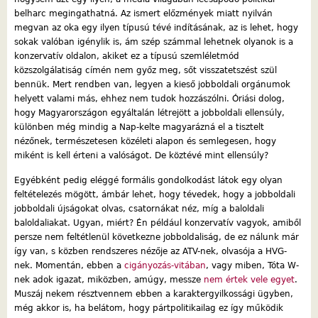
belharc megingathatná. Az ismert előzmények miatt nyilván
megvan az oka egy ilyen típusú tévé indításának, az is lehet, hogy
sokak valóban igénylik is, ám szép számmal lehetnek olyanok is a
konzervatív oldalon, akiket ez a típusú szemléletmód
közszolgálatiság címén nem győz meg, sőt visszatetszést szül
bennük. Mert rendben van, legyen a kieső jobboldali orgánumok
helyett valami más, ehhez nem tudok hozzászólni. Óriási dolog,
hogy Magyarországon egyáltalán létrejött a jobboldali ellensúly,
különben még mindig a Nap-kelte magyarázná el a tisztelt
nézőnek, természetesen közéleti alapon és semlegesen, hogy
miként is kell érteni a valóságot. De köztévé mint ellensúly?
Egyébként pedig eléggé formális gondolkodást látok egy olyan
feltételezés mögött, ámbár lehet, hogy tévedek, hogy a jobboldali
jobboldali újságokat olvas, csatornákat néz, míg a baloldali
baloldaliakat. Ugyan, miért? Én például konzervatív vagyok, amiből
persze nem feltétlenül következne jobboldaliság, de ez nálunk már
így van, s közben rendszeres nézője az ATV-nek, olvasója a HVG-
nek. Momentán, ebben a
cigányozás-vitában
, vagy miben, Tóta W-
nek adok igazat, miközben, amúgy, messze
nem értek vele egyet
.
Muszáj nekem résztvennem ebben a karaktergyilkossági ügyben,
még akkor is, ha belátom, hogy pártpolitikailag ez így működik