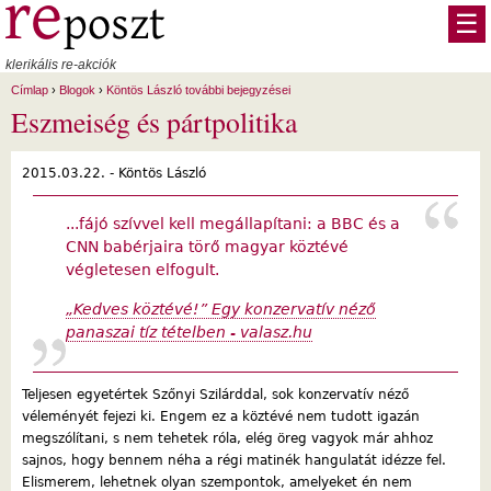
Ugrás a tartalomra
☰
klerikális re-akciók
Címlap
›
Blogok
›
Köntös László további bejegyzései
Eszmeiség és pártpolitika
2015.03.22. -
Köntös László
...fájó szívvel kell megállapítani: a BBC és a
CNN babérjaira törő magyar köztévé
végletesen elfogult.
„Kedves köztévé!” Egy konzervatív néző
panaszai tíz tételben - valasz.hu
Teljesen egyetértek Szőnyi Szilárddal, sok konzervatív néző
véleményét fejezi ki. Engem ez a köztévé nem tudott igazán
megszólítani, s nem tehetek róla, elég öreg vagyok már ahhoz
sajnos, hogy bennem néha a régi matinék hangulatát idézze fel.
Elismerem, lehetnek olyan szempontok, amelyeket én nem