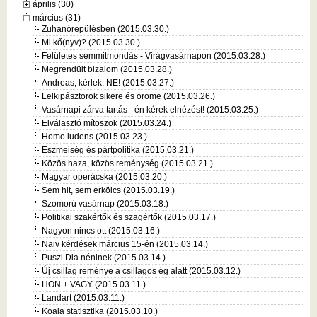
április (30)
március (31)
Zuhanórepülésben (2015.03.30.)
Mi kő(nyv)? (2015.03.30.)
Felületes semmitmondás - Virágvasárnapon (2015.03.28.)
Megrendült bizalom (2015.03.28.)
Andreas, kérlek, NE! (2015.03.27.)
Lelkipásztorok sikere és öröme (2015.03.26.)
Vasárnapi zárva tartás - én kérek elnézést! (2015.03.25.)
Elválasztó mítoszok (2015.03.24.)
Homo ludens (2015.03.23.)
Eszmeiség és pártpolitika (2015.03.21.)
Közös haza, közös reménység (2015.03.21.)
Magyar operácska (2015.03.20.)
Sem hit, sem erkölcs (2015.03.19.)
Szomorú vasárnap (2015.03.18.)
Politikai szakértők és szagértők (2015.03.17.)
Nagyon nincs ott (2015.03.16.)
Naiv kérdések március 15-én (2015.03.14.)
Puszi Dia néninek (2015.03.14.)
Új csillag reménye a csillagos ég alatt (2015.03.12.)
HON + VAGY (2015.03.11.)
Landart (2015.03.11.)
Koala statisztika (2015.03.10.)