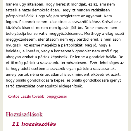
hanem úgy általában. Hogy herezist mondjak, ez az, ami nem
tetszik a hazai demokráciában. Hogy itt minden radikálisan
pártpolitizálódik. Hogy vágjam szögletesre az agyamat. Nem
fogom. És ennek semmi köze sincs a szavazófülkéhez. Szóval ez a
köztévés kísérlet nekem nem igazán jött be. De ez messze nem
befolyásolja konzervatív meggyőződésemet. Merthogy a világnézeti
meggyőződésem, identitásom nem egy pártból ered, s nem azon
nyugszik. Az eszme megelőzi a pártpolitikát. Még jó, hogy a
baloldali, a liberális, vagy a konzervatív gondolat nem attól függ,
ahogyan azokat a pártok képviselik. Ez lenne a gondolat halála. De
ettől még pártokra szavazunk, természetesen. Ezért lehetséges az
is, hogy adott esetben a szavazók olyan pártokra szavazzanak,
amely pártok néha öntudatlanul is sok mindent elkövetnek azért,
hogy önálló gondolkodásra képes, és önálló gondolkodásra igényt
tartó szavazóikat önmaguktól elidegenítsék.
Köntös László további bejegyzései
Hozzászólások
Megjelenítés
11 hozzászólás