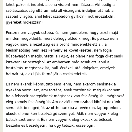
lehet pakolni, indulni, a soha viszont nem látásra. Aki pedig a
szólásszabadság oltárán neki áll visongani, induljon utánuk a
szabad világba, ahol lehet szabadon gyilkolni, nőt erőszakolni,
gyereket molesztálni.
Persze nem vagyok ostoba, és nem gondolom, hogy ezzel majd
minden megoldódik, mert dehogy oldódik meg. És persze nem
vagyok naiv, a nézettség és a profit mindenekfelett áll, a
Médiahatóság nem lesz kemény és következetes, nem fogja
húsbavágóan megbüntetni a TV2-t, és pláne nem fogja őket senki
kizavarni az országból. Az emberben mégiscsak ott lapul a
brutalitás, mégiscsak lát, hall, érzékel, átél dolgokat, amelyek
hatnak rá, alakítják, formálják a cselekedeteit.
És nem akarok képmutató sem lenni, nem akarom senkinek a
nyakába varrni azt, ami történt, amik történnek, még akkor sem,
ha a felsorolt szereplőknek mégiscsak van felelősségük - méghozzá
elég komoly felelősségük. Ám ez alól nem szabad kibújni nekünk
sem, akik beengedjük az otthonunkba a tévénken, laptopunkon,
okostelefonunkon beszivárgó szennyet. Akik nem vagyunk elég
bátrak szót emelni. És nem vagyunk elég okosak és bölcsek
beszélni és beszélgetni, ha úgy tetszik, összefogni.