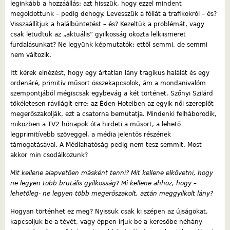
leginkább a hozzáállás: azt hisszük, hogy ezzel mindent
megoldottunk – pedig dehogy. Levesszük a fóliát a trafikokról – és?
Visszaállítjuk a halálbüntetést – és? Kezeltük a problémát, vagy
csak letudtuk az „aktuális” gyilkosság okozta lelkiismeret
furdalásunkat? Ne legyünk képmutatók: ettől semmi, de semmi
nem változik.
Itt kérek elnézést, hogy egy ártatlan lány tragikus halálát és egy
ordenáré, primitív műsort összekapcsolok, ám a mondanivalóm
szempontjából mégiscsak egybevág a két történet. Szőnyi Szilárd
tökéletesen rávilágít erre: az Éden Hotelben az egyik női szereplőt
megerőszakolják, ezt a csatorna bemutatja. Mindenki felháborodik,
miközben a TV2 hónapok óta hirdeti a műsort, a lehető
legprimitívebb szöveggel, a média jelentős részének
támogatásával. A Médiahatóság pedig nem tesz semmit. Most
akkor min csodálkozunk?
Mit kellene alapvetően másként tenni? Mit kellene elkövetni, hogy
ne legyen több brutális gyilkosság? Mi kellene ahhoz, hogy –
lehetőleg- ne legyen több megerőszakolt, aztán meggyilkolt lány?
Hogyan történhet ez meg? Nyissuk csak ki szépen az újságokat,
kapcsoljuk be a tévét, vagy éppen írjuk be a keresőbe néhány