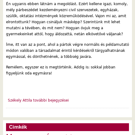
Én ugyanis ebben látnám a megoldást. Ezért kellene igazi, komoly,
mély párbeszédet kezdeményezni civil szervezetek, egyházak,
szülők, oktatási intézmények közreműködésével. Vajon mi az, amit
elrontottunk? Hogyan csináljuk másképp? Szerintünk mit lehet
mutatni a tévében, és mit nem? Hogyan óvjuk meg a
gyermekeinket attól, hogy áldozattá, netán elkövetővé váljanak?
Íme, itt van az a pont, ahol a pártok végre normális és példamutató
módon valóban a társadalmat érintő kérdésekről tárgyalhatnának
egymással, és dönthetnének, a többség javára.
Remélem, egyszer ez is megtörténik. Addig is: sokkal jobban
figyeljünk oda egymásra!
Székely Attila további bejegyzései
Cimkék