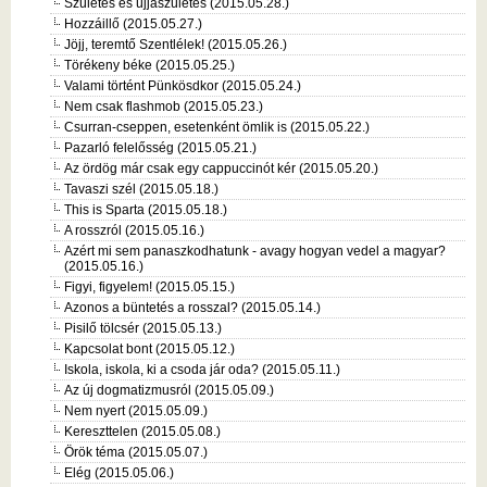
Születés és újjászületés (2015.05.28.)
Hozzáillő (2015.05.27.)
Jöjj, teremtő Szentlélek! (2015.05.26.)
Törékeny béke (2015.05.25.)
Valami történt Pünkösdkor (2015.05.24.)
Nem csak flashmob (2015.05.23.)
Csurran-cseppen, esetenként ömlik is (2015.05.22.)
Pazarló felelősség (2015.05.21.)
Az ördög már csak egy cappuccinót kér (2015.05.20.)
Tavaszi szél (2015.05.18.)
This is Sparta (2015.05.18.)
A rosszról (2015.05.16.)
Azért mi sem panaszkodhatunk - avagy hogyan vedel a magyar?
(2015.05.16.)
Figyi, figyelem! (2015.05.15.)
Azonos a büntetés a rosszal? (2015.05.14.)
Pisilő tölcsér (2015.05.13.)
Kapcsolat bont (2015.05.12.)
Iskola, iskola, ki a csoda jár oda? (2015.05.11.)
Az új dogmatizmusról (2015.05.09.)
Nem nyert (2015.05.09.)
Kereszttelen (2015.05.08.)
Örök téma (2015.05.07.)
Elég (2015.05.06.)