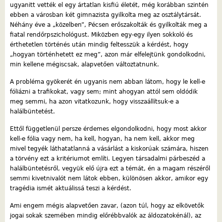
ugyanitt vették el egy ártatlan kisfiú életét, még korábban szintén
ebben a városban két gimnazista gyilkolta meg az osztálytársát.
Néhány éve a „közelben”, Pécsen erőszakolták és gyilkolták meg a
fiatal rendőrpszichológust. Miközben egy-egy ilyen sokkoló és
érthetetlen történés után mindig feltesszük a kérdést, hogy
„hogyan történhetett ez meg”, azon már elfelejtünk gondolkodni,
min kellene mégiscsak, alapvetően változtatnunk.
A probléma gyökerét én ugyanis nem abban látom, hogy le kell-e
fóliázni a trafikokat, vagy sem; mint ahogyan attól sem oldódik
meg semmi, ha azon vitatkozunk, hogy visszaállítsuk-e a
halálbüntetést.
Ettől függetlenül persze érdemes elgondolkodni, hogy most akkor
kell-e fólia vagy nem, ha kell, hogyan, ha nem kell, akkor meg
mivel tegyék láthatatlanná a vásárlást a kiskorúak számára, hiszen
a törvény ezt a kritériumot említi. Legyen társadalmi párbeszéd a
halálbüntetésről, vegyük elő újra ezt a témát, én a magam részéről
semmi kivetnivalót nem látok ebben, különösen akkor, amikor egy
tragédia ismét aktuálissá teszi a kérdést.
Ami engem mégis alapvetően zavar, (azon túl, hogy az elkövetők
jogai sokak szemében mindig előrébbvalók az áldozatokénál), az