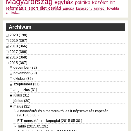
Magyarország
egyház
politika
közélet
hit
református
sport
élet
család
Európa
karácsony
ünnep
További
cimkék...
Archivum
2020 (198)
2019 (367)
2018 (366)
2017 (366)
2016 (368)
2015 (367)
december (32)
november (29)
október (32)
szeptember (31)
augusztus (31)
július (31)
június (30)
május (31)
A haladókról és a maradiakról az ír népszavazás kapcsán
(2015.05.30.)
E.T. nemsokára itt kopogtat (2015.05.30.)
Tabló (2015.05.29.)