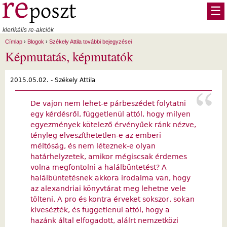
Ugrás a tartalomra
☰
klerikális re-akciók
Címlap
›
Blogok
›
Székely Attila további bejegyzései
Képmutatás, képmutatók
2015.05.02. -
Székely Attila
De vajon nem lehet-e párbeszédet folytatni
egy kérdésről, függetlenül attól, hogy milyen
egyezmények kötelező érvényűek ránk nézve,
tényleg elveszíthetetlen-e az emberi
méltóság, és nem léteznek-e olyan
határhelyzetek, amikor mégiscsak érdemes
volna megfontolni a halálbüntetést? A
halálbüntetésnek akkora irodalma van, hogy
az alexandriai könyvtárat meg lehetne vele
tölteni. A pro és kontra érveket sokszor, sokan
kivesézték, és függetlenül attól, hogy a
hazánk által elfogadott, aláírt nemzetközi