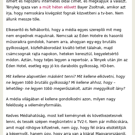
ismert és népszerű internetes oldal címét, és megkapjuk a választ.
Tényleg igaza van
a múlt héten elővett
Bayer Zsoltnak, amikor azt
írja, hogy nemsokára kivégzést fognak közvetíteni a tv-ben. Nem
állunk messze tőle.
Elkeserítő és felháborító, hogy a média egyes szereplői mit meg
nem engednek maguknak. Nemcsak az Éden Hotelre és hasonló
műsoraikra gondolok, hanem arra, ahogyan egy-egy brutális
gyilkosságot, közfelháborodást kiváltó tettet tálalnak, majd
csámcsognak rajta napokon, heteken keresztül, kegyeletsértő
módon. Aztán, hogy teljes legyen a repertoár, a Tények után jön az
Éden Hotel, esetleg egy jó kis darabolós gyilkosság, HD-ben.
Mit kellene alapvetően másként tenni? Mit kellene elkövetni, hogy
ne legyen több brutális gyilkosság? Mi kellene ahhoz, hogy –
lehetőleg- ne legyen több megerőszakolt, aztán meggyilkolt lány?
A média világában el kellene gondolkodni azon, milyen nagy
felelősség a véleményformálás.
Kedves Médiahatóság, most kell keménynek és következetesnek
lenni, és tessék szépen megbüntetni a TV2-t. Nem pár milliócskára,
amit majd röhögve kifizetnek, nem úgy, hogy fél órára elsötétítjük
a képernyőt, hanem úgy, hogy arra van a kijárat Magyarországról,