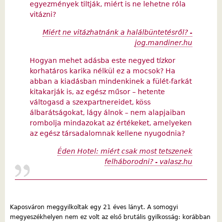
egyezmények tiltják, miért is ne lehetne róla
vitázni?
Miért ne vitázhatnánk a halálbüntetésről? -
jog.mandiner.hu
Hogyan mehet adásba este negyed tízkor
korhatáros karika nélkül ez a mocsok? Ha
abban a kiadásban mindenkinek a fülét-farkát
kitakarják is, az egész műsor – hetente
váltogasd a szexpartnereidet, köss
álbarátságokat, lágy álnok – nem alapjaiban
rombolja mindazokat az értékeket, amelyeken
az egész társadalomnak kellene nyugodnia?
Éden Hotel: miért csak most tetszenek
felháborodni? - valasz.hu
Kaposváron meggyilkoltak egy 21 éves lányt. A somogyi
megyeszékhelyen nem ez volt az első brutális gyilkosság: korábban