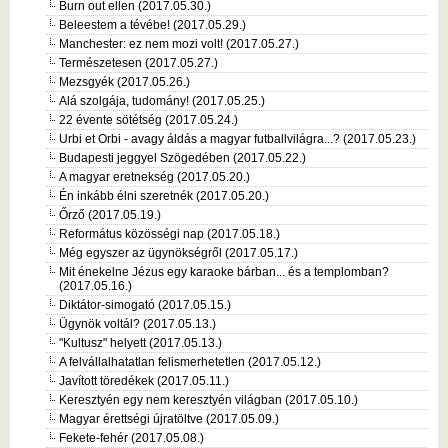
Burn out ellen (2017.05.30.)
Beleestem a tévébe! (2017.05.29.)
Manchester: ez nem mozi volt! (2017.05.27.)
Természetesen (2017.05.27.)
Mezsgyék (2017.05.26.)
Alá szolgája, tudomány! (2017.05.25.)
22 évente sötétség (2017.05.24.)
Urbi et Orbi - avagy áldás a magyar futballvilágra...? (2017.05.23.)
Budapesti jeggyel Szögedében (2017.05.22.)
A magyar eretnekség (2017.05.20.)
Én inkább élni szeretnék (2017.05.20.)
Őrző (2017.05.19.)
Református közösségi nap (2017.05.18.)
Még egyszer az ügynökségről (2017.05.17.)
Mit énekelne Jézus egy karaoke bárban... és a templomban?
(2017.05.16.)
Diktátor-simogató (2017.05.15.)
Ügynök voltál? (2017.05.13.)
"Kultusz" helyett (2017.05.13.)
A felvállalhatatlan felismerhetetlen (2017.05.12.)
Javított töredékek (2017.05.11.)
Keresztyén egy nem keresztyén világban (2017.05.10.)
Magyar érettségi újratöltve (2017.05.09.)
Fekete-fehér (2017.05.08.)