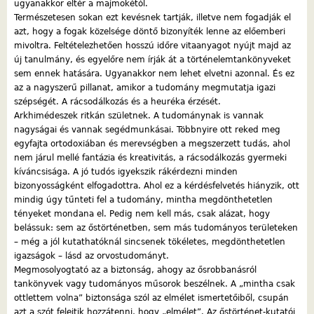
ugyanakkor eltér a majmokétól.
Természetesen sokan ezt kevésnek tartják, illetve nem fogadják el
azt, hogy a fogak közelsége döntő bizonyíték lenne az előemberi
mivoltra. Feltételezhetően hosszú időre vitaanyagot nyújt majd az
új tanulmány, és egyelőre nem írják át a történelemtankönyveket
sem ennek hatására. Ugyanakkor nem lehet elvetni azonnal. És ez
az a nagyszerű pillanat, amikor a tudomány megmutatja igazi
szépségét. A rácsodálkozás és a heuréka érzését.
Arkhimédeszek ritkán születnek. A tudománynak is vannak
nagyságai és vannak segédmunkásai. Többnyire ott reked meg
egyfajta ortodoxiában és merevségben a megszerzett tudás, ahol
nem járul mellé fantázia és kreativitás, a rácsodálkozás gyermeki
kíváncsisága. A jó tudós igyekszik rákérdezni minden
bizonyosságként elfogadottra. Ahol ez a kérdésfelvetés hiányzik, ott
mindig úgy tűnteti fel a tudomány, mintha megdönthetetlen
tényeket mondana el. Pedig nem kell más, csak alázat, hogy
belássuk: sem az őstörténetben, sem más tudományos területeken
– még a jól kutathatóknál sincsenek tökéletes, megdönthetetlen
igazságok – lásd az orvostudományt.
Megmosolyogtató az a biztonság, ahogy az ősrobbanásról
tankönyvek vagy tudományos műsorok beszélnek. A „mintha csak
ottlettem volna” biztonsága szól az elmélet ismertetőiből, csupán
azt a szót felejtik hozzátenni, hogy „elmélet”. Az őstörténet-kutatói