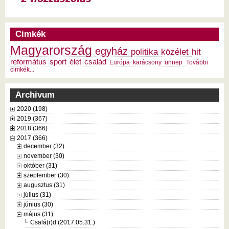
Cimkék
Magyarország
egyház
politika
közélet
hit
református
sport
élet
család
Európa
karácsony
ünnep
További
cimkék...
Archivum
2020 (198)
2019 (367)
2018 (366)
2017 (366)
december (32)
november (30)
október (31)
szeptember (30)
augusztus (31)
július (31)
június (30)
május (31)
Csalá(r)d (2017.05.31.)