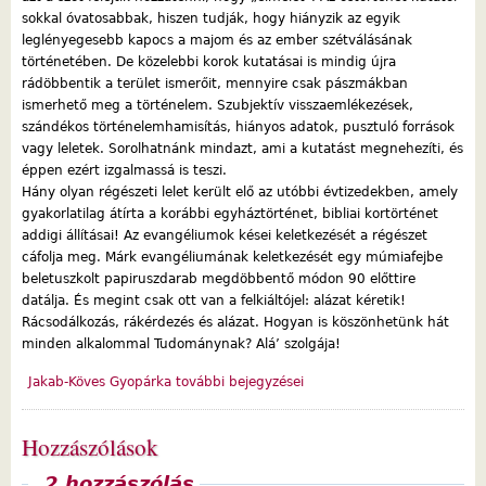
sokkal óvatosabbak, hiszen tudják, hogy hiányzik az egyik
leglényegesebb kapocs a majom és az ember szétválásának
történetében. De közelebbi korok kutatásai is mindig újra
rádöbbentik a terület ismerőit, mennyire csak pászmákban
ismerhető meg a történelem. Szubjektív visszaemlékezések,
szándékos történelemhamisítás, hiányos adatok, pusztuló források
vagy leletek. Sorolhatnánk mindazt, ami a kutatást megnehezíti, és
éppen ezért izgalmassá is teszi.
Hány olyan régészeti lelet került elő az utóbbi évtizedekben, amely
gyakorlatilag átírta a korábbi egyháztörténet, bibliai kortörténet
addigi állításai! Az evangéliumok kései keletkezését a régészet
cáfolja meg. Márk evangéliumának keletkezését egy múmiafejbe
beletuszkolt papiruszdarab megdöbbentő módon 90 előttire
datálja. És megint csak ott van a felkiáltójel: alázat kéretik!
Rácsodálkozás, rákérdezés és alázat. Hogyan is köszönhetünk hát
minden alkalommal Tudománynak? Alá’ szolgája!
Jakab-Köves Gyopárka további bejegyzései
Hozzászólások
Megjelenítés
2 hozzászólás