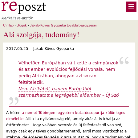
Ugrás a tartalomra
☰
klerikális re-akciók
Címlap
›
Blogok
›
Jakab-Köves Gyopárka további bejegyzései
Alá szolgája, tudomány!
2017.05.25. -
Jakab-Köves Gyopárka
Vélhetően Európában vált ketté a csimpánzok
és az ember evolúciós fejlődési vonala, nem
pedig Afrikában, ahogyan azt sokan
feltételezik.
Nem Afrikából, hanem Európából
származhatott a legrégebbi előember – Új Szó
A héten
a német Tübingeni egyetem kutatócsoportja különleges
elmélettel
állt ki a nyilvánosság elé, amely akár át is írhatja az
őstörténetet. Hogy valóban szenzációs új felfedezésről van szó,
avagy csak egy téves gondolatmenetről, arról most vitatkozhat a
szakma, de érdekes felvetésük arra mutat rá, hogy a tudománynak