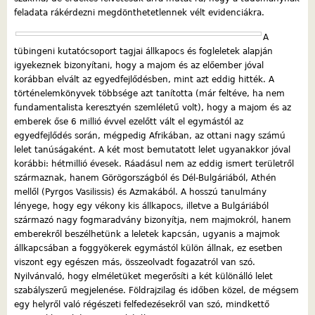
feladata rákérdezni megdönthetetlennek vélt evidenciákra.
A
tübingeni kutatócsoport tagjai állkapocs és fogleletek alapján
igyekeznek bizonyítani, hogy a majom és az előember jóval
korábban elvált az egyedfejlődésben, mint azt eddig hitték. A
történelemkönyvek többsége azt tanította (már feltéve, ha nem
fundamentalista keresztyén szemléletű volt), hogy a majom és az
emberek őse 6 millió évvel ezelőtt vált el egymástól az
egyedfejlődés során, mégpedig Afrikában, az ottani nagy számú
lelet tanúságaként. A két most bemutatott lelet ugyanakkor jóval
korábbi: hétmillió évesek. Ráadásul nem az eddig ismert területről
származnak, hanem Görögországból és Dél-Bulgáriából, Athén
mellől (Pyrgos Vasilissis) és Azmakából. A hosszú tanulmány
lényege, hogy egy vékony kis állkapocs, illetve a Bulgáriából
származó nagy fogmaradvány bizonyítja, nem majmokról, hanem
emberekről beszélhetünk a leletek kapcsán, ugyanis a majmok
állkapcsában a foggyökerek egymástól külön állnak, ez esetben
viszont egy egészen más, összeolvadt fogazatról van szó.
Nyilvánvaló, hogy elméletüket megerősíti a két különálló lelet
szabályszerű megjelenése. Földrajzilag és időben közel, de mégsem
egy helyről való régészeti felfedezésekről van szó, mindkettő