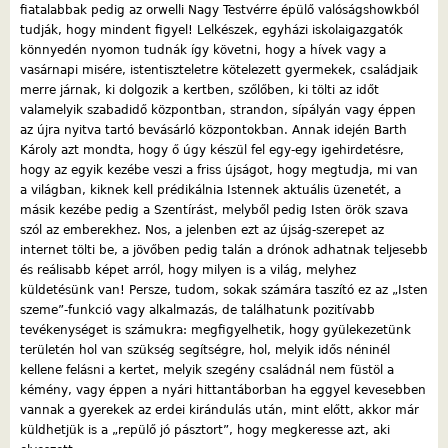
fiatalabbak pedig az orwelli Nagy Testvérre épülő valóságshowkból
tudják, hogy mindent figyel! Lelkészek, egyházi iskolaigazgatók
könnyedén nyomon tudnák így követni, hogy a hívek vagy a
vasárnapi misére, istentiszteletre kötelezett gyermekek, családjaik
merre járnak, ki dolgozik a kertben, szőlőben, ki tölti az időt
valamelyik szabadidő központban, strandon, sípályán vagy éppen
az újra nyitva tartó bevásárló központokban. Annak idején Barth
Károly azt mondta, hogy ő úgy készül fel egy-egy igehirdetésre,
hogy az egyik kezébe veszi a friss újságot, hogy megtudja, mi van
a világban, kiknek kell prédikálnia Istennek aktuális üzenetét, a
másik kezébe pedig a Szentírást, melyből pedig Isten örök szava
szól az emberekhez. Nos, a jelenben ezt az újság-szerepet az
internet tölti be, a jövőben pedig talán a drónok adhatnak teljesebb
és reálisabb képet arról, hogy milyen is a világ, melyhez
küldetésünk van! Persze, tudom, sokak számára taszító ez az „Isten
szeme”-funkció vagy alkalmazás, de találhatunk pozitívabb
tevékenységet is számukra: megfigyelhetik, hogy gyülekezetünk
területén hol van szükség segítségre, hol, melyik idős néninél
kellene felásni a kertet, melyik szegény családnál nem füstöl a
kémény, vagy éppen a nyári hittantáborban ha eggyel kevesebben
vannak a gyerekek az erdei kirándulás után, mint előtt, akkor már
küldhetjük is a „repülő jó pásztort”, hogy megkeresse azt, aki