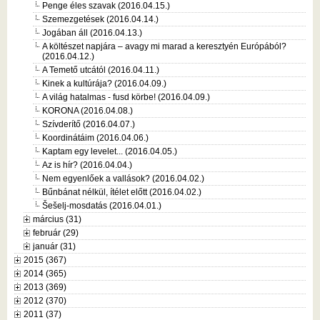
Penge éles szavak (2016.04.15.)
Szemezgetések (2016.04.14.)
Jogában áll (2016.04.13.)
A költészet napjára – avagy mi marad a keresztyén Európából?
(2016.04.12.)
A Temető utcától (2016.04.11.)
Kinek a kultúrája? (2016.04.09.)
A világ hatalmas - fusd körbe! (2016.04.09.)
KORONA (2016.04.08.)
Szívderítő (2016.04.07.)
Koordinátáim (2016.04.06.)
Kaptam egy levelet... (2016.04.05.)
Az is hír? (2016.04.04.)
Nem egyenlőek a vallások? (2016.04.02.)
Bűnbánat nélkül, ítélet előtt (2016.04.02.)
Šešelj-mosdatás (2016.04.01.)
március (31)
február (29)
január (31)
2015 (367)
2014 (365)
2013 (369)
2012 (370)
2011 (37)