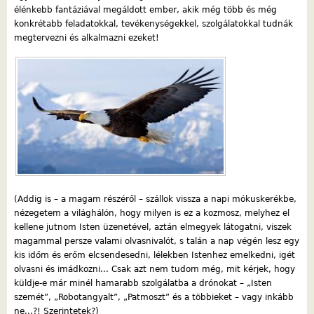
élénkebb fantáziával megáldott ember, akik még több és még
konkrétabb feladatokkal, tevékenységekkel, szolgálatokkal tudnák
megtervezni és alkalmazni ezeket!
(Addig is – a magam részéről – szállok vissza a napi mókuskerékbe,
nézegetem a világhálón, hogy milyen is ez a kozmosz, melyhez el
kellene jutnom Isten üzenetével, aztán elmegyek látogatni, viszek
magammal persze valami olvasnivalót, s talán a nap végén lesz egy
kis időm és erőm elcsendesedni, lélekben Istenhez emelkedni, igét
olvasni és imádkozni... Csak azt nem tudom még, mit kérjek, hogy
küldje-e már minél hamarabb szolgálatba a drónokat – „Isten
szemét”, „Robotangyalt”, „Patmoszt” és a többieket – vagy inkább
ne...?! Szerintetek?)