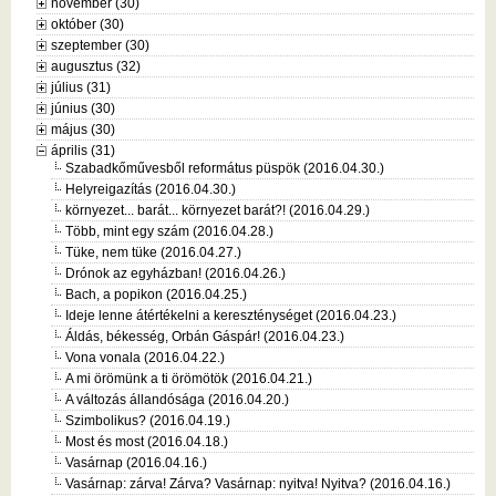
november (30)
október (30)
szeptember (30)
augusztus (32)
július (31)
június (30)
május (30)
április (31)
Szabadkőművesből református püspök (2016.04.30.)
Helyreigazítás (2016.04.30.)
környezet... barát... környezet barát?! (2016.04.29.)
Több, mint egy szám (2016.04.28.)
Tüke, nem tüke (2016.04.27.)
Drónok az egyházban! (2016.04.26.)
Bach, a popikon (2016.04.25.)
Ideje lenne átértékelni a kereszténységet (2016.04.23.)
Áldás, békesség, Orbán Gáspár! (2016.04.23.)
Vona vonala (2016.04.22.)
A mi örömünk a ti örömötök (2016.04.21.)
A változás állandósága (2016.04.20.)
Szimbolikus? (2016.04.19.)
Most és most (2016.04.18.)
Vasárnap (2016.04.16.)
Vasárnap: zárva! Zárva? Vasárnap: nyitva! Nyitva? (2016.04.16.)