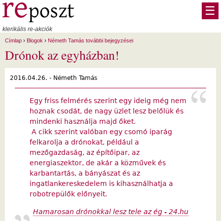
Ugrás a tartalomra
☰
klerikális re-akciók
Címlap
›
Blogok
›
Németh Tamás további bejegyzései
Drónok az egyházban!
2016.04.26. -
Németh Tamás
Egy friss felmérés szerint egy ideig még nem
hoznak csodát, de nagy üzlet lesz belőlük és
mindenki használja majd őket.
A cikk szerint valóban egy csomó iparág
felkarolja a drónokat, például a
mezőgazdaság, az építőipar, az
energiaszektor, de akár a közművek és
karbantartás, a bányászat és az
ingatlankereskedelem is kihasználhatja a
robotrepülők előnyeit.
Hamarosan drónokkal lesz tele az ég - 24.hu