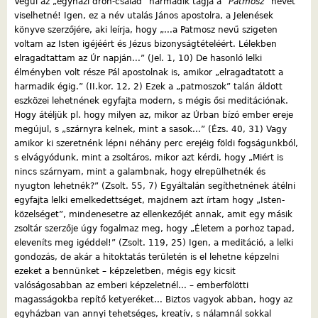
Végül az „egyházi drón-család” harmadik tagja a
"Patmosz"
nevet
viselhetné! Igen, ez a név utalás János apostolra, a Jelenések
könyve szerzőjére, aki leírja, hogy „...a Patmosz nevű szigeten
voltam az Isten igéjéért és Jézus bizonyságtételéért. Lélekben
elragadtattam az Úr napján...” (Jel. 1, 10) De hasonló lelki
élményben volt része Pál apostolnak is, amikor „elragadtatott a
harmadik égig.” (II.kor. 12, 2) Ezek a „patmoszok” talán áldott
eszközei lehetnének egyfajta modern, s mégis ősi meditációnak.
Hogy átéljük pl. hogy milyen az, mikor az Úrban bízó ember ereje
megújul, s „szárnyra kelnek, mint a sasok...” (Ézs. 40, 31) Vagy
amikor ki szeretnénk lépni néhány perc erejéig földi fogságunkból,
s elvágyódunk, mint a zsoltáros, mikor azt kérdi, hogy „Miért is
nincs szárnyam, mint a galambnak, hogy elrepülhetnék és
nyugton lehetnék?” (Zsolt. 55, 7) Egyáltalán segíthetnének átélni
egyfajta lelki emelkedettséget, majdnem azt írtam hogy „Isten-
közelséget”, mindenesetre az ellenkezőjét annak, amit egy másik
zsoltár szerzője úgy fogalmaz meg, hogy „Életem a porhoz tapad,
eleveníts meg igéddel!” (Zsolt. 119, 25) Igen, a meditáció, a lelki
gondozás, de akár a hitoktatás területén is el lehetne képzelni
ezeket a bennünket – képzeletben, mégis egy kicsit
valóságosabban az emberi képzeletnél... – emberfölötti
magasságokba repítő ketyeréket... Biztos vagyok abban, hogy az
egyházban van annyi tehetséges, kreatív, s nálamnál sokkal