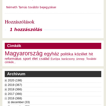
Németh Tamás további bejegyzései
Hozzászólások
Megjelenítés
1 hozzászólás
Cimkék
Magyarország
egyház
politika
közélet
hit
református
sport
élet
család
Európa
karácsony
ünnep
További
cimkék...
Archivum
2020 (198)
2019 (367)
2018 (366)
2017 (366)
2016 (368)
december (33)