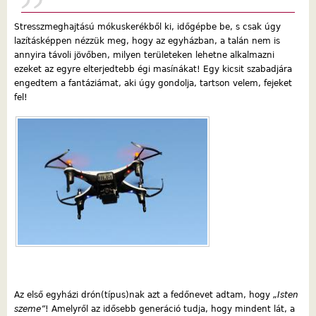
Stresszmeghajtású mókuskerékből ki, időgépbe be, s csak úgy
lazításképpen nézzük meg, hogy az egyházban, a talán nem is
annyira távoli jövőben, milyen területeken lehetne alkalmazni
ezeket az egyre elterjedtebb égi masínákat! Egy kicsit szabadjára
engedtem a fantáziámat, aki úgy gondolja, tartson velem, fejeket
fel!
Az első egyházi drón(típus)nak azt a fedőnevet adtam, hogy
„Isten
szeme”
! Amelyről az idősebb generáció tudja, hogy mindent lát, a