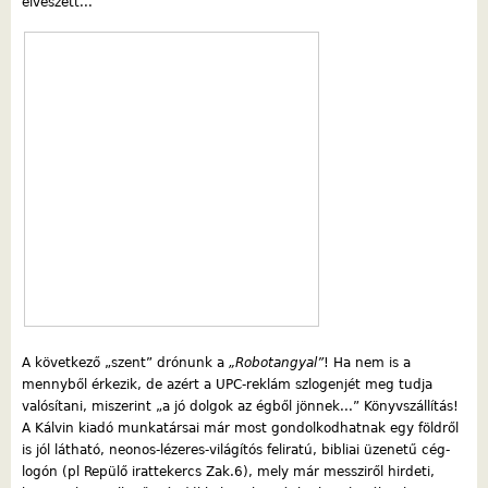
elveszett...
A következő „szent” drónunk a
„Robotangyal”
! Ha nem is a
mennyből érkezik, de azért a UPC-reklám szlogenjét meg tudja
valósítani, miszerint „a jó dolgok az égből jönnek...” Könyvszállítás!
A Kálvin kiadó munkatársai már most gondolkodhatnak egy földről
is jól látható, neonos-lézeres-világítós feliratú, bibliai üzenetű cég-
logón (pl Repülő irattekercs Zak.6), mely már messziről hirdeti,