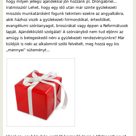
hogy milyen jellegű ajándékkal jön hozzánk pl. Dróngábriel...
Iratmisszió! Lehet, hogy egy idő után már szinte gyülekezeti
missziós munkatársként fogunk tekinteni ezekre az angyalkákra,
akik házhoz viszik a gyülekezeti hírmondókat, értesítőket,
evangéliumi szóróanyagot, brosúrákat vagy éppen a Reformátusok
lapját. Ajándékküldő szolgálat! A szórványból nem tud eljönni az
amúgy is betegeskedő néni a gyülekezeti rendezvényünkre? Már
küldjük is neki az alkalomról szóló felvételt, meg hozzá egy kis
„mennyei” süteményt...