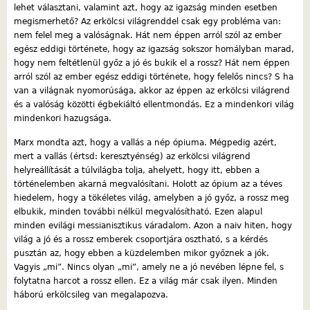
lehet választani, valamint azt, hogy az igazság minden esetben
megismerhető? Az erkölcsi világrenddel csak egy probléma van:
nem felel meg a valóságnak. Hát nem éppen arról szól az ember
egész eddigi története, hogy az igazság sokszor homályban marad,
hogy nem feltétlenül győz a jó és bukik el a rossz? Hát nem éppen
arról szól az ember egész eddigi története, hogy felelős nincs? S ha
van a világnak nyomorúsága, akkor az éppen az erkölcsi világrend
és a valóság közötti égbekiáltó ellentmondás. Ez a mindenkori világ
mindenkori hazugsága.
Marx mondta azt, hogy a vallás a nép ópiuma. Mégpedig azért,
mert a vallás (értsd: keresztyénség) az erkölcsi világrend
helyreállítását a túlvilágba tolja, ahelyett, hogy itt, ebben a
történelemben akarná megvalósítani. Holott az ópium az a téves
hiedelem, hogy a tökéletes világ, amelyben a jó győz, a rossz meg
elbukik, minden további nélkül megvalósítható. Ezen alapul
minden evilági messianisztikus váradalom. Azon a naiv hiten, hogy
világ a jó és a rossz emberek csoportjára osztható, s a kérdés
pusztán az, hogy ebben a küzdelemben mikor győznek a jók.
Vagyis „mi”. Nincs olyan „mi”, amely ne a jó nevében lépne fel, s
folytatna harcot a rossz ellen. Ez a világ már csak ilyen. Minden
háború erkölcsileg van megalapozva.