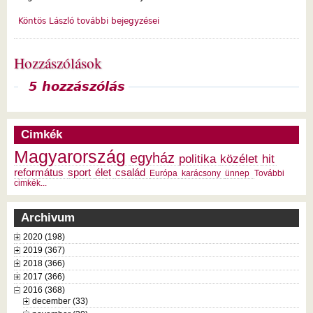
Köntös László további bejegyzései
Hozzászólások
Megjelenítés
5 hozzászólás
Cimkék
Magyarország
egyház
politika
közélet
hit
református
sport
élet
család
Európa
karácsony
ünnep
További
cimkék...
Archivum
2020 (198)
2019 (367)
2018 (366)
2017 (366)
2016 (368)
december (33)