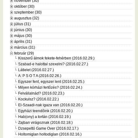
november (30)
október (30)
szeptember (30)
augusztus (32)
július (31)
június (30)
május (30)
április (31)
március (31)
február (29)
Kisszerű álmok fekete-fehérben (2016.02.29.)
Szabad-e halottal szexelni? (2016.02.27.)
Látlelet (2016.02.27.)
A: P S O T A (2016.02.26.)
Egyszer fent, egyszer lent (2016.02.25.)
Milyen kórházi fertőzés? (2016.02.24.)
Felvállalnád? (2016.02.23.)
Kockulsz? (2016.02.22.)
El-Szaadi-nak igaza van (2016.02.20.)
Egyházi teendőink (2016.02.20.)
Hab(ony) a tortán (2016.02.19.)
Zajban virágoznak (2016.02.18.)
Dzsepettó Game Over (2016.02.17.)
Holtomiglan holtodiglan (2016.02.16.)