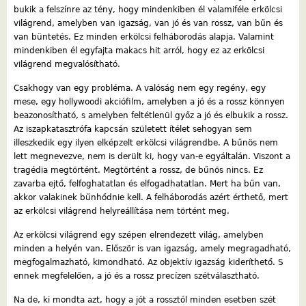
bukik a felszínre az tény, hogy mindenkiben él valamiféle erkölcsi
világrend, amelyben van igazság, van jó és van rossz, van bűn és
van büntetés. Ez minden erkölcsi felháborodás alapja. Valamint
mindenkiben él egyfajta makacs hit arról, hogy ez az erkölcsi
világrend megvalósítható.
Csakhogy van egy probléma. A valóság nem egy regény, egy
mese, egy hollywoodi akciófilm, amelyben a jó és a rossz könnyen
beazonosítható, s amelyben feltétlenül győz a jó és elbukik a rossz.
Az iszapkatasztrófa kapcsán született ítélet sehogyan sem
illeszkedik egy ilyen elképzelt erkölcsi világrendbe. A bűnös nem
lett megnevezve, nem is derült ki, hogy van-e egyáltalán. Viszont a
tragédia megtörtént. Megtörtént a rossz, de bűnös nincs. Ez
zavarba ejtő, felfoghatatlan és elfogadhatatlan. Mert ha bűn van,
akkor valakinek bűnhődnie kell. A felháborodás azért érthető, mert
az erkölcsi világrend helyreállítása nem történt meg.
Az erkölcsi világrend egy szépen elrendezett világ, amelyben
minden a helyén van. Először is van igazság, amely megragadható,
megfogalmazható, kimondható. Az objektív igazság kideríthető. S
ennek megfelelően, a jó és a rossz precízen szétválasztható.
Na de, ki mondta azt, hogy a jót a rossztól minden esetben szét