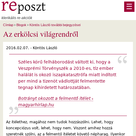
Ugrás a tartalomra
☰
klerikális re-akciók
Címlap
›
Blogok
›
Köntös László további bejegyzései
Az erkölcsi világrendről
2016.02.07. -
Köntös László
Széles körű felháborodást váltott ki, hogy a
Veszprémi Törvényszék a 2010-es, tíz ember
halálát is okozó iszapkatasztrófa miatt indított
per mind a tizenöt vádlottját felmentette
tegnap kihirdetett határozatában.
Botrányt okozott a felmentő ítélet -
magyarhirlap.hu
Az ítélethez, magához nem tudok hozzászólni. Lehet, hogy
koncepciózus volt, lehet, hogy nem. Viszont amihez hozzá
szeretnék szólni, az a felmentő ítéletet követő népharag. Ilyenkor