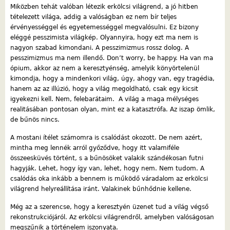
Miközben tehát valóban létezik erkölcsi világrend, a jó hitben
tételezett világa, addig a valóságban ez nem bír teljes
érvényességgel és egyetemességgel megvalósulni. Ez bizony
eléggé pesszimista világkép. Olyannyira, hogy ezt ma nem is
nagyon szabad kimondani. A pesszimizmus rossz dolog. A
pesszimizmus ma nem illendő. Don’t worry, be happy. Ha van ma
ópium, akkor az nem a keresztyénség, amelyik könyörtelenül
kimondja, hogy a mindenkori világ, úgy, ahogy van, egy tragédia,
hanem az az illúzió, hogy a világ megoldható, csak egy kicsit
igyekezni kell. Nem, felebarátaim. A világ a maga mélységes
realitásában pontosan olyan, mint ez a katasztrófa. Az iszap ömlik,
de bűnös nincs.
A mostani ítélet számomra is csalódást okozott. De nem azért,
mintha meg lennék arról győződve, hogy itt valamiféle
összeesküvés történt, s a bűnösöket valakik szándékosan futni
hagyják. Lehet, hogy így van, lehet, hogy nem. Nem tudom. A
csalódás oka inkább a bennem is működő váradalom az erkölcsi
világrend helyreállítása iránt. Valakinek bűnhődnie kellene.
Még az a szerencse, hogy a keresztyén üzenet tud a világ végső
rekonstrukciójáról. Az erkölcsi világrendről, amelyben valóságosan
megszűnik a történelem iszonyata.