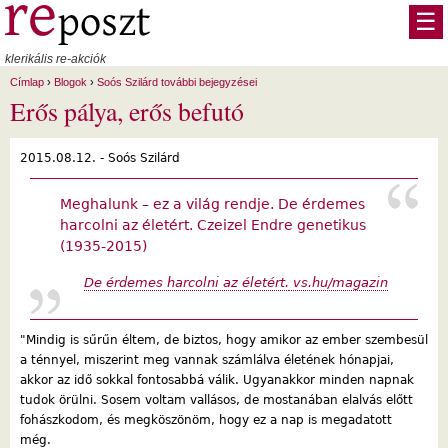
Ugrás a tartalomra
☰
klerikális re-akciók
Címlap
›
Blogok
›
Soós Szilárd további bejegyzései
Erős pálya, erős befutó
2015.08.12. -
Soós Szilárd
Meghalunk – ez a világ rendje. De érdemes
harcolni az életért. Czeizel Endre genetikus
(1935-2015)
De érdemes harcolni az életért.
vs.hu/magazin
"Mindig is sűrűn éltem, de biztos, hogy amikor az ember szembesül
a ténnyel, miszerint meg vannak számlálva életének hónapjai,
akkor az idő sokkal fontosabbá válik. Ugyanakkor minden napnak
tudok örülni. Sosem voltam vallásos, de mostanában elalvás előtt
fohászkodom, és megköszönöm, hogy ez a nap is megadatott
még.