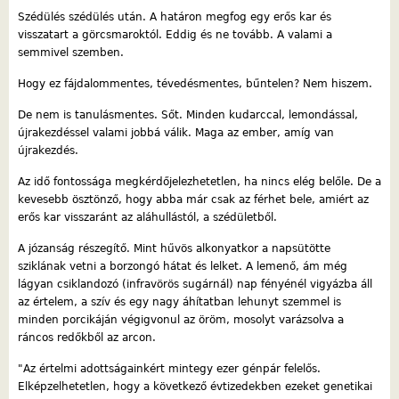
Szédülés szédülés után. A határon megfog egy erős kar és
visszatart a görcsmaroktól. Eddig és ne tovább. A valami a
semmivel szemben.
Hogy ez fájdalommentes, tévedésmentes, bűntelen? Nem hiszem.
De nem is tanulásmentes. Sőt. Minden kudarccal, lemondással,
újrakezdéssel valami jobbá válik. Maga az ember, amíg van
újrakezdés.
Az idő fontossága megkérdőjelezhetetlen, ha nincs elég belőle. De a
kevesebb ösztönző, hogy abba már csak az férhet bele, amiért az
erős kar visszaránt az aláhullástól, a szédületből.
A józanság részegítő. Mint hűvös alkonyatkor a napsütötte
sziklának vetni a borzongó hátat és lelket. A lemenő, ám még
lágyan csiklandozó (infravörös sugárnál) nap fényénél vigyázba áll
az értelem, a szív és egy nagy áhítatban lehunyt szemmel is
minden porcikáján végigvonul az öröm, mosolyt varázsolva a
ráncos redőkből az arcon.
"Az értelmi adottságainkért mintegy ezer génpár felelős.
Elképzelhetetlen, hogy a következő évtizedekben ezeket genetikai