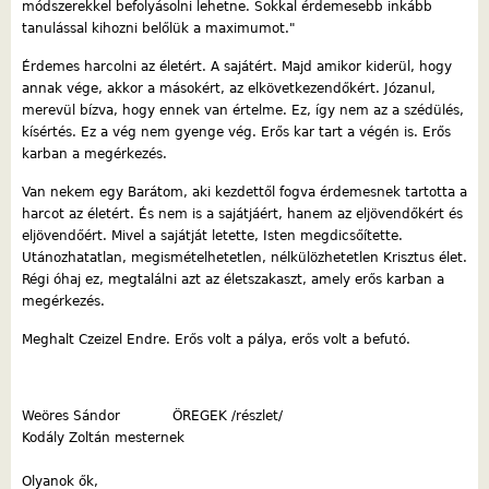
módszerekkel befolyásolni lehetne. Sokkal érdemesebb inkább
tanulással kihozni belőlük a maximumot."
Érdemes harcolni az életért. A sajátért. Majd amikor kiderül, hogy
annak vége, akkor a másokért, az elkövetkezendőkért. Józanul,
merevül bízva, hogy ennek van értelme. Ez, így nem az a szédülés,
kísértés. Ez a vég nem gyenge vég. Erős kar tart a végén is. Erős
karban a megérkezés.
Van nekem egy Barátom, aki kezdettől fogva érdemesnek tartotta a
harcot az életért. És nem is a sajátjáért, hanem az eljövendőkért és
eljövendőért. Mivel a sajátját letette, Isten megdicsőítette.
Utánozhatatlan, megismételhetetlen, nélkülözhetetlen Krisztus élet.
Régi óhaj ez, megtalálni azt az életszakaszt, amely erős karban a
megérkezés.
Meghalt Czeizel Endre. Erős volt a pálya, erős volt a befutó.
Weöres Sándor ÖREGEK /részlet/
Kodály Zoltán mesternek
Olyanok ők,