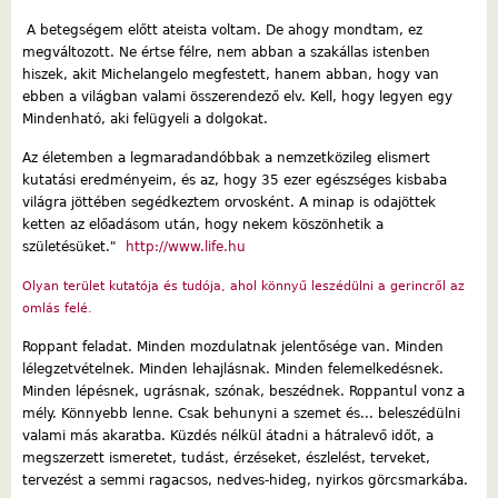
A betegségem előtt ateista voltam. De ahogy mondtam, ez
megváltozott. Ne értse félre, nem abban a szakállas istenben
hiszek, akit Michelangelo megfestett, hanem abban, hogy van
ebben a világban valami összerendező elv. Kell, hogy legyen egy
Mindenható, aki felügyeli a dolgokat.
Az életemben a legmaradandóbbak a nemzetközileg elismert
kutatási eredményeim, és az, hogy 35 ezer egészséges kisbaba
világra jöttében segédkeztem orvosként. A minap is odajöttek
ketten az előadásom után, hogy nekem köszönhetik a
születésüket."
http://www.life.hu
Olyan terület kutatója és tudója, ahol könnyű leszédülni a gerincről az
omlás felé.
Roppant feladat. Minden mozdulatnak jelentősége van. Minden
lélegzetvételnek. Minden lehajlásnak. Minden felemelkedésnek.
Minden lépésnek, ugrásnak, szónak, beszédnek. Roppantul vonz a
mély. Könnyebb lenne. Csak behunyni a szemet és... beleszédülni
valami más akaratba. Küzdés nélkül átadni a hátralevő időt, a
megszerzett ismeretet, tudást, érzéseket, észlelést, terveket,
tervezést a semmi ragacsos, nedves-hideg, nyirkos görcsmarkába.