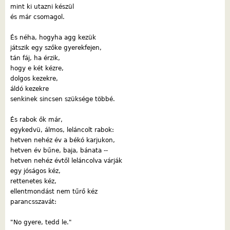
mint ki utazni készül
és már csomagol.
És néha, hogyha agg kezük
játszik egy szőke gyerekfejen,
tán fáj, ha érzik,
hogy e két kézre,
dolgos kezekre,
áldó kezekre
senkinek sincsen szüksége többé.
És rabok ők már,
egykedvü, álmos, leláncolt rabok:
hetven nehéz év a békó karjukon,
hetven év bűne, baja, bánata --
hetven nehéz évtől leláncolva várják
egy jóságos kéz,
rettenetes kéz,
ellentmondást nem tűrő kéz
parancsszavát:
"No gyere, tedd le."