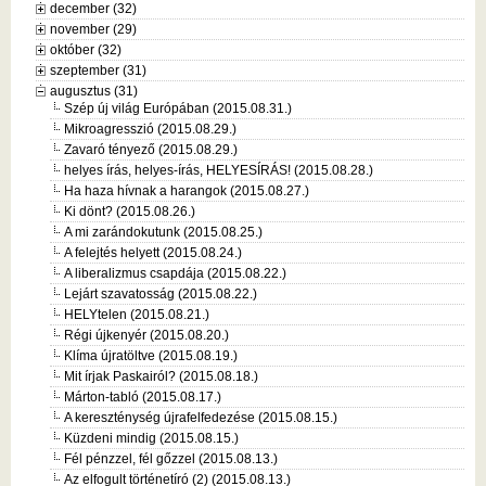
december (32)
november (29)
október (32)
szeptember (31)
augusztus (31)
Szép új világ Európában (2015.08.31.)
Mikroagresszió (2015.08.29.)
Zavaró tényező (2015.08.29.)
helyes írás, helyes-írás, HELYESÍRÁS! (2015.08.28.)
Ha haza hívnak a harangok (2015.08.27.)
Ki dönt? (2015.08.26.)
A mi zarándokutunk (2015.08.25.)
A felejtés helyett (2015.08.24.)
A liberalizmus csapdája (2015.08.22.)
Lejárt szavatosság (2015.08.22.)
HELYtelen (2015.08.21.)
Régi újkenyér (2015.08.20.)
Klíma újratöltve (2015.08.19.)
Mit írjak Paskairól? (2015.08.18.)
Márton-tabló (2015.08.17.)
A kereszténység újrafelfedezése (2015.08.15.)
Küzdeni mindig (2015.08.15.)
Fél pénzzel, fél gőzzel (2015.08.13.)
Az elfogult történetíró (2) (2015.08.13.)