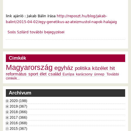
link ajánló : Jakab Bálin írása
http://reposzt.hu/blog/jakab-
balint/2015-04-02/egy-genetikus-az-ateizmustol-napok-halajaig
Soós Szilárd további bejegyzései
Cimkék
Magyarország
egyház
politika
közélet
hit
református
sport
élet
család
Európa
karácsony
ünnep
További
cimkék...
Archivum
2020 (198)
2019 (367)
2018 (366)
2017 (366)
2016 (368)
2015 (367)