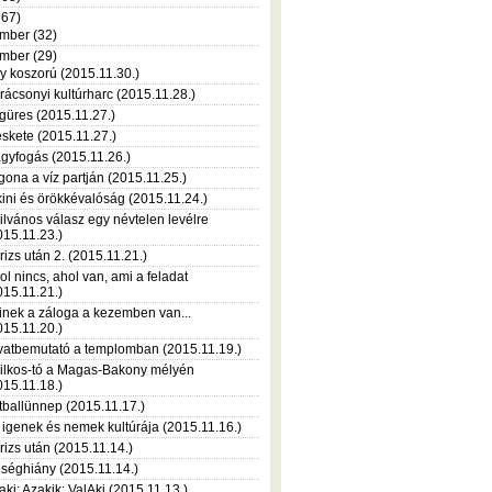
367)
mber (32)
mber (29)
y koszorú (2015.11.30.)
rácsonyi kultúrharc (2015.11.28.)
güres (2015.11.27.)
skete (2015.11.27.)
gyfogás (2015.11.26.)
gona a víz partján (2015.11.25.)
kini és örökkévalóság (2015.11.24.)
ilvános válasz egy névtelen levélre
015.11.23.)
rizs után 2. (2015.11.21.)
ol nincs, ahol van, ami a feladat
015.11.21.)
inek a záloga a kezemben van...
015.11.20.)
vatbemutató a templomban (2015.11.19.)
ilkos-tó a Magas-Bakony mélyén
015.11.18.)
tballünnep (2015.11.17.)
 igenek és nemek kultúrája (2015.11.16.)
rizs után (2015.11.14.)
séghiány (2015.11.14.)
aki; Azakik; ValAki (2015.11.13.)