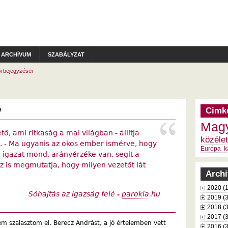
ARCHÍVUM
SZABÁLYZAT
i bejegyzései
a
Cimk
Magy
ő, ami ritkaság a mai világban - állítja
közélet
- Ma ugyanis az okos ember ismérve, hogy
Európa
k
 igazat mond, arányérzéke van, segít a
az is megmutatja, hogy milyen vezetőt lát
Arch
2020 (
Sóhajtás az igazság felé -
parokia.hu
2019 (
2018 (
2017 (
m szalasztom el. Berecz Andrást, a jó értelemben vett
2016 (