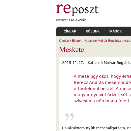
Ugrás a tartalomra
klerikális re-akciók
CÍMLAP
RÓLUNK
ÍRÁSOK
Címlap
›
Blogok
›
Kutasiné Molnár Boglárka tovább
Meskete
2015.11.27. -
Kutasiné Molnár Boglárk
A mese úgy okos, hogy érhet
Berecz András mesemondó. 
érthetelenül beszél. A mese
magyar nyelvet őrizni, sőt 
szívesen a nép maga felett.
Ha alkalmam nyílik mesehallgatásra, ne