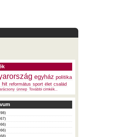
ék
arország
egyház
politika
hit
református
sport
élet
család
arácsony
ünnep
További cimkék...
ivum
198)
367)
366)
366)
368)