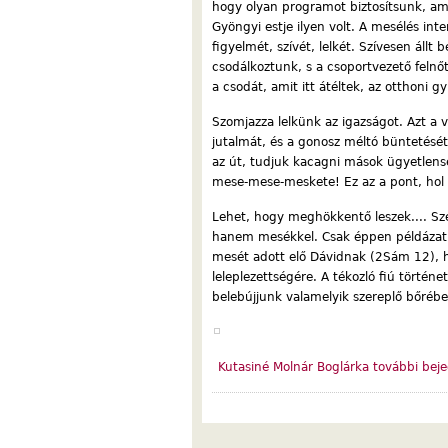
hogy olyan programot biztosítsunk, amit
Gyöngyi estje ilyen volt. A mesélés int
figyelmét, szívét, lelkét. Szívesen állt
csodálkoztunk, s a csoportvezető felnőt
a csodát, amit itt átéltek, az otthoni gy
Szomjazza lelkünk az igazságot. Azt a v
jutalmát, és a gonosz méltó büntetésé
az út, tudjuk kacagni mások ügyetlens
mese-mese-meskete! Ez az a pont, hol é
Lehet, hogy meghökkentő leszek.... Sze
hanem mesékkel. Csak éppen példázat
mesét adott elő Dávidnak (2Sám 12), h
leleplezettségére. A tékozló fiú történ
belebújjunk valamelyik szereplő bőrébe
Kutasiné Molnár Boglárka további beje