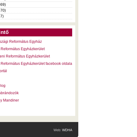
369)
370)
37)
intő
szági Református Egyház
 Református Egyházkerület
eni Református Egyházkerület
 Református Egyházkerület facebook oldala
ortál
blog
 Ábrándozók
ny Mandiner
Web:
WDHA