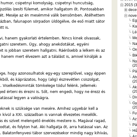
i humor, csipetnyi komolyság, csipetnyi huncutság,
2015 (
jszólás ízesíti fülemet, amikor hallgatom őt. Pontosabban
dece
esét. Meséje az én mesémmé válik bensőmben. Átélhettem
nove
Eg
házban, falunapon sörpadon üldögélve, de eső miatt sátor
Ka
t is.
Lé
Me
i, hanem gyakorlati értelemben. Nincs kinek olvassak,
Na
gatni szeretem. Úgy, ahogy anekdotákat, egyéni
Or
it is jobban szeretem hallgatni. Ráérősebb a lelkem és az
Bi
hanem mert élvezem azt a tálalást is, amivel kínálják a
Ny
(2
Pá
ége, hogy azonosulhatok egy-egy szereplővel, vagy éppen
Ah
ből, és káprázatos, hogy (alig) észrevétlen csiszolgat,
(2
. Viselkedésminták tömkelege tódul felénk. Jellemek:
Ak
(2
d érteni és érezni is. Sőt, nem engedi, hogy ne érezz és
Di
hatással legyen a valóságra.
Gy
(2
eknek is szüksége van mesére. Amihez ugyebár kell a
Fu
n kívül a XXI. században is vannak élvezetes mesélők.
Az
zás és szívet melengető éneklés mestere is. Magával ragad,
Pá
at, és folyton hat. Aki hallgatja őt, arra hatással van. Az
Hű
. Balatonfenyvesi tábor szervezésekor mindig nagy kihívás,
Az