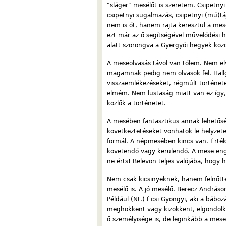
"sláger" mesélőt is szeretem. Csipetny
csipetnyi sugalmazás, csipetnyi (mű)tá
nem is őt, hanem rajta keresztül a m
ezt már az ő segítségével művelődési 
alatt szorongva a Gyergyói hegyek közöt
A meseolvasás távol van tőlem. Nem elv
magamnak pedig nem olvasok fel. Hall
visszaemlékezéseket, régmúlt története
elmém. Nem lustaság miatt van ez így, 
közlők a történetet.
A mesében fantasztikus annak lehetős
következtetéseket vonhatok le helyzetek
formál. A népmesében kincs van. Érték
követendő vagy kerülendő. A mese enge
ne érts! Belevon teljes valójába, hogy 
Nem csak kicsinyeknek, hanem felnőtt
mesélő is. A jó mesélő. Berecz Andráso
Például (Nt.) Écsi Gyöngyi, aki a bábo
meghökkent vagy kizökkent, elgondolkodt
ő személyisége is, de leginkább a mese