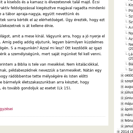
 a kiselsős és a kamasz is élvezetesnek talál majd. Écsi
Ki
eraktív feldolgozással kiegészítve magával ragadta mindenki
Pö
 be a tábor apraja-nagyja, együtt nevettünk és
Sz
tek sorra kérték el az elérhetőséget. Úgy érezték, hogy ezt
Sz
ülekezetnek is át kellene élnie.
A 
Ny
ilágot, amit a mese kínál. Vágyunk arra, hogy a jó nyerje el
Az
t. Amíg pedig addig eljutunk, legyen bármilyen küzdelmes
Ne
égén. S a magunkén? Azzal mi lesz? Ott kezdődik az igazi
(2
rik a személyiségünk, mert saját ingünket fel kell venni.
Lé
(2
Bá
rintem a Biblia is tele van mesékkel. Nem kitalációkkal,
Sz
nak, példabeszédnek nevezzük a tanmeséket. Nátán egy
októb
ogy rádöbbentse tette mélységére és Isten előtti
szep
ete bármelyik életszakaszunkban arra késztet, hogy
augu
, és tovább gondoljuk az esetet (Lk 15).
júliu
júniu
máju
gyzései
ápril
márc
febru
januá
2014 (