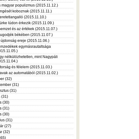
s magyar populizmus (2015.11.12.)
ngését koboznak (2015.11.11.)
eretetlangalló (2015.11.10.)
ürke lúdon érkezik (2015.11.09.)
nemzet és az értékek (2015.11.07.)
ugodjék békében (2015.11.07.)
 újdonság ereje (2015.11.06.)
mzedékek egymásrautaltsága
015.11.05.)
gy nélkülözhetetlen, mint Nagypáli
015.11.04.)
torság és félelem (2015.11.03.)
avak az automatából (2015.11.02.)
er (32)
tember (31)
sztus (31)
s (31)
s (30)
s (31)
is (30)
ius (31)
ár (27)
r (32)
365)