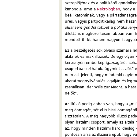
szereplőjének és a politikáról gondolko
kimondja, amit a
Nekrológban
, hogy a 
beáll katonának, vagy a pártatlanságra
üres, vagyis pártpolitikailag nem hasz
oldal sem gondol többet a politika lén
dilettáns megközelítésem abban van, 
mondott itt ki, hanem nagyon is egye
Ez a beszélgetés sok olvasó számára leh
akiknek vannak illúzióik. De egy olyan
keresztyén emberkép igazságáról, soha
csoportba oszthatók, úgymint a „jók” é
nem azt jelenti, hogy mindenki egyform
akaratmegnyilvánulás legalján és legm
zseniálisan, der Wille zur Macht, a hat
ne ők”.
Az illúzió pedig abban van, hogy a „mi
meg önmagát, sőt el is hiszi önmagáról
tisztátalan. A még nagyobb illúzió ped
olyan hatalmi csoport, amely az általa 
az, hogy minden hatalmi harc ideolog
pontosan arra az illúzióra épül, hogy v