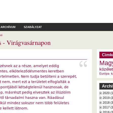
ARCHÍVUM
SZABÁLYZAT
ei
 - Virágvasárnapon
Cimk
Magy
emzésnek az a része, amelyet eddig
közélet
ntes, elköteleződésmentes keretben
Európa
k
rtelmetlen. Nem tudja betölteni a szerepét,
nem, mert ezt a területet elfoglalták a
Arch
mpontjából kétségtelenül hasznosak, de
, másrészt pedig elvesztek az illúzióim
2020 (
ető társadalmi haszna van. Ráadásul
2019 (
nélkül mindez sokszor nem több felületes
2018 (
2017 (
 kellett látnom.
2016 (