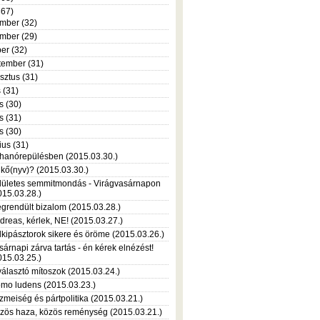
367)
mber (32)
mber (29)
er (32)
tember (31)
sztus (31)
s (31)
s (30)
s (31)
is (30)
ius (31)
hanórepülésben (2015.03.30.)
 kő(nyv)? (2015.03.30.)
lületes semmitmondás - Virágvasárnapon
015.03.28.)
grendült bizalom (2015.03.28.)
dreas, kérlek, NE! (2015.03.27.)
lkipásztorok sikere és öröme (2015.03.26.)
sárnapi zárva tartás - én kérek elnézést!
015.03.25.)
választó mítoszok (2015.03.24.)
mo ludens (2015.03.23.)
zmeiség és pártpolitika (2015.03.21.)
zös haza, közös reménység (2015.03.21.)