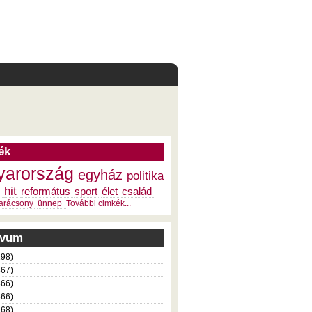
ék
arország
egyház
politika
hit
református
sport
élet
család
arácsony
ünnep
További cimkék...
ivum
198)
367)
366)
366)
368)