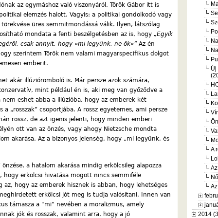
Ma
dónak az egymáshoz való viszonyáról. Török Gábor itt is
Se
politikai elemzés halott. Vagyis: a politikai gondolkodó vagy
Sz
 törekvése üres semmitmondássá válik. Ilyen, látszólag
Po
nosítható mondata a fenti beszélgetésben az is, hogy
„Egyik
Na
yegéről, csak annyit, hogy »mi legyünk, ne ők«”
Az én
Na
hogy szerintem Török nem valami magyarspecifikus dolgot
Pu
temesen emberit.
Új
(2
et akár illúzióromboló is. Már persze azok számára,
HO
 konzervatív, mint például én is, aki meg van győződve a
La
 nem eshet abba a illúzióba, hogy az emberek két
Ko
s a „rosszak” csoportjába. A rossz egyetemes, ami persze
Ví
án rossz, de azt igenis jelenti, hogy minden emberi
Ön
élyén ott van az önzés, vagy ahogy Nietzsche mondta
Va
alom akarása. Az a bizonyos jelenség, hogy „mi legyünk, és
Mo
A 
Lo
” önzése, a hatalom akarása mindig erkölcsileg alapozza
Az
, hogy erkölcsi hivatása mögött nincs semmiféle
Nő
ig az, hogy az emberek hisznek is abban, hogy lehetséges
Az
meghirdetett erkölcsi jót meg is tudja valósítani. Innen van
febru
ikus támasza a "mi" nevében a moralizmus, amely
januá
annak jók és rosszak, valamint arra, hogy a jó
2014 (