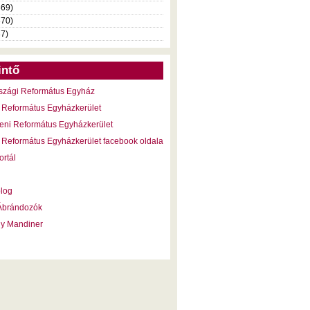
369)
370)
37)
intő
szági Református Egyház
 Református Egyházkerület
eni Református Egyházkerület
 Református Egyházkerület facebook oldala
ortál
blog
 Ábrándozók
ny Mandiner