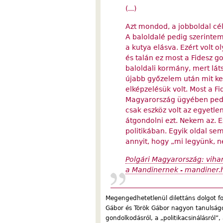
(...)
Azt mondod, a jobboldal cél
A baloldalé pedig szerintem
a kutya elásva. Ezért volt 
és talán ez most a Fidesz go
baloldali kormány, mert lát
újabb győzelem után mit ke
elképzelésük volt. Most a F
Magyarország ügyében pedig
csak eszköz volt az egyetlen
átgondolni ezt. Nekem az. 
politikában. Egyik oldal sem
annyit, hogy „mi legyünk, n
Polgári Magyarország: vihar
a Mandinernek - mandiner.
Megengedhetetlenül dilettáns dolgot fo
Gábor és Török Gábor nagyon tanulságos e
gondolkodásról, a „politikacsinálásról”,