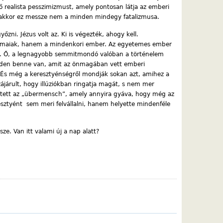
 realista pesszimizmust, amely pontosan látja az emberi
akkor ez messze nem a minden mindegy fatalizmusa.
yőzni. Jézus volt az. Ki is végezték, ahogy kell.
rómaiak, hanem a mindenkori ember. Az egyetemes ember
ust. Ő, a legnagyobb semmitmondó valóban a történelem
nden benne van, amit az önmagában vett emberi
t. És még a keresztyénségről mondják sokan azt, amihez a
járult, hogy illúziókban ringatja magát, s nem mer
etett az „übermensch”, amely annyira gyáva, hogy még az
resztyént sem meri felvállalni, hanem helyette mindenféle
ze. Van itt valami új a nap alatt?