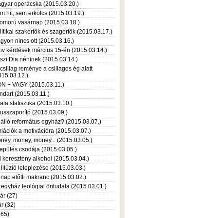
gyar operácska (2015.03.20.)
m hit, sem erkölcs (2015.03.19.)
omorú vasárnap (2015.03.18.)
litikai szakértők és szagértők (2015.03.17.)
gyon nincs ott (2015.03.16.)
iv kérdések március 15-én (2015.03.14.)
szi Dia néninek (2015.03.14.)
 csillag reménye a csillagos ég alatt
015.03.12.)
N + VAGY (2015.03.11.)
ndart (2015.03.11.)
ala statisztika (2015.03.10.)
russzaporító (2015.03.09.)
álló református egyház? (2015.03.07.)
riációk a motivációra (2015.03.07.)
ney, money, money... (2015.03.05.)
repülés csodája (2015.03.05.)
l keresztény alkohol (2015.03.04.)
 illúzió leleplezése (2015.03.03.)
nap előtti makranc (2015.03.02.)
 egyház teológiai öntudata (2015.03.01.)
ár (27)
r (32)
365)