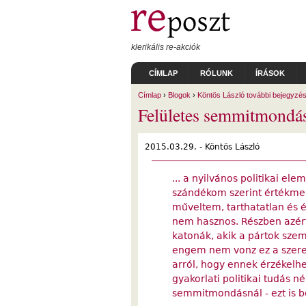
Ugrás a tartalomra
klerikális re-akciók
CÍMLAP
RÓLUNK
ÍRÁSOK
Címlap
›
Blogok
›
Köntös László további bejegyzés
Felületes semmitmondás
2015.03.29. -
Köntös László
... a nyilvános politikai el
szándékom szerint értékme
műveltem, tarthatatlan és é
nem hasznos. Részben azért 
katonák, akik a pártok sze
engem nem vonz ez a szerep
arról, hogy ennek érzékelh
gyakorlati politikai tudás 
semmitmondásnál - ezt is be