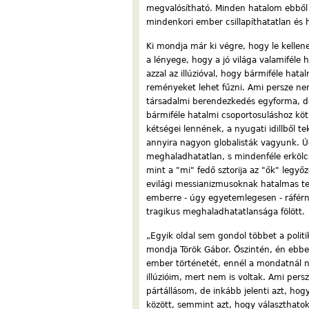
megvalósítható. Minden hatalom ebből 
mindenkori ember csillapíthatatlan és 
Ki mondja már ki végre, hogy le kelle
a lényege, hogy a jó világa valamiféle
azzal az illúzióval, hogy bármiféle hatal
reményeket lehet fűzni. Ami persze ne
társadalmi berendezkedés egyforma, de a
bármiféle hatalmi csoportosuláshoz kö
kétségei lennének, a nyugati idillből t
annyira nagyon globalisták vagyunk. Ú
meghaladhatatlan, s mindenféle erkölc
mint a "mi" fedő sztorija az "ők" legy
evilági messianizmusoknak hatalmas te
emberre - úgy egyetemlegesen - ráfér
tragikus meghaladhatatlansága fölött.
„Egyik oldal sem gondol többet a polit
mondja Török Gábor. Őszintén, én ebben
ember történetét, ennél a mondatnál n
illúzióim, mert nem is voltak. Ami pers
pártállásom, de inkább jelenti azt, ho
között, semmint azt, hogy választhatok 