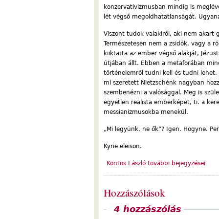
konzervativizmusban mindig is meglévő
lét végső megoldhatatlanságát. Ugyan
Viszont tudok valakiről, aki nem akart g
Természetesen nem a zsidók, vagy a 
kiiktatta az ember végső alakját, Jéz
útjában állt. Ebben a metaforában mi
történelemről tudni kell és tudni lehe
mi szeretett Nietzschénk nagyban hozzá
szembenézni a valósággal. Meg is szül
egyetlen realista emberképet, ti. a ke
messianizmusokba menekül.
„Mi legyünk, ne ők”? Igen. Hogyne. Pers
Kyrie eleison.
Köntös László további bejegyzései
Hozzászólások
Megjelenítés
4 hozzászólás