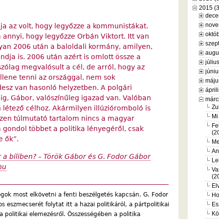
2015 (
dece
nove
ja az volt, hogy legyőzze a kommunistákat.
októb
 annyi, hogy legyőzze Orbán Viktort. Itt van
szep
olyan 2006 után a baloldali kormány, amilyen,
augu
ndja is. 2006 után azért is omlott össze a
júliu
szólag megvalósult a cél, de arról, hogy az
júniu
llene tenni az országgal, nem sok
máju
idesz van hasonló helyzetben. A polgári
ápril
, Gábor, valószínűleg igazad van. Valóban
márc
Zu
 létező célhoz. Akármilyen illúzióromboló is
Mi
Ezen túlmutató tartalom nincs a magyar
Fe
 gondol többet a politika lényegéről, csak
(2
e ők”.
Me
An
 a biliben? – Török Gábor és G. Fodor Gábor
Le
hu
Va
(2
El
gok most elkövetni a fenti beszélgetés kapcsán. G. Fodor
Ho
szmecserét folytat itt a hazai politikáról, a pártpolitikai
Es
Kö
 a politikai elemezésről. Összességében a politika