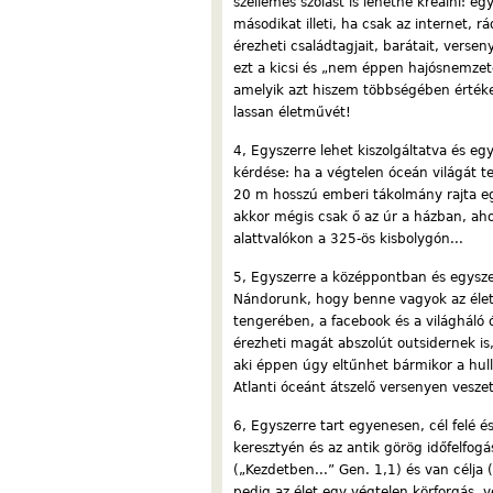
szellemes szólást is lehetne kreálni: e
másodikat illeti, ha csak az internet, 
érezheti családtagjait, barátait, versen
ezt a kicsi és „nem éppen hajósnemzetet
amelyik azt hiszem többségében értéke
lassan életművét!
4, Egyszerre lehet kiszolgáltatva és e
kérdése: ha a végtelen óceán világát t
20 m hosszú emberi tákolmány rajta eg
akkor mégis csak ő az úr a házban, aho
alattvalókon a 325-ös kisbolygón...
5, Egyszerre a középpontban és egysze
Nándorunk, hogy benne vagyok az élet
tengerében, a facebook és a világháló 
érezheti magát abszolút outsidernek is,
aki éppen úgy eltűnhet bármikor a hull
Atlanti óceánt átszelő versenyen veszett
6, Egyszerre tart egyenesen, cél felé é
keresztyén és az antik görög időfelfogás
(„Kezdetben...” Gen. 1,1) és van célja (
pedig az élet egy végtelen körforgás, 