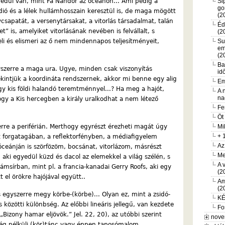
gyedül van, mint Fa Nándor az óceánon... Ami pedig a
Si
go
rádió és a lélek hullámhosszain keresztül is, de maga mögött
(2
ycsapatát, a versenytársakat, a vitorlás társadalmat, talán
Éd
” is, amelyiket vitorlásának nevében is felvállalt, s
(2
li és elismeri az ő nem mindennapos teljesítményeit,
Su
em
(2
Ba
gyszerre a maga ura. Ugye, minden csak viszonyítás
id
ekintjük a koordináta rendszernek, akkor mi benne egy alig
Em
y kis földi halandó teremtménnyel...? Ha meg a hajót,
A 
na
gy a Kis hercegben a király uralkodhat a nem létező
Fe
Öt
rre a periférián. Merthogy egyrészt érezheti magát úgy
Mi
+ 
 forgatagában, a reflektorfényben, a médiafigyelem
Az
óceánján is szörfözöm, bocsánat, vitorlázom, másrészt
Me
 aki egyedül küzd és dacol az elemekkel a világ szélén, s
A 
ámsírban, mint pl. a francia-kanadai Gerry Roofs, aki egy
(2
 el örökre hajójával együtt..
Am
(2
s egyszerre megy körbe-(körbe)... Olyan ez, mint a zsidó-
KÉ
 közötti különbség. Az előbbi lineáris jellegű, van kezdete
Fo
„Bizony hamar eljövök.” Jel. 22, 20), az utóbbi szerint
nove
vég nélküli (kör)tánc vagy éppen taposómalom...