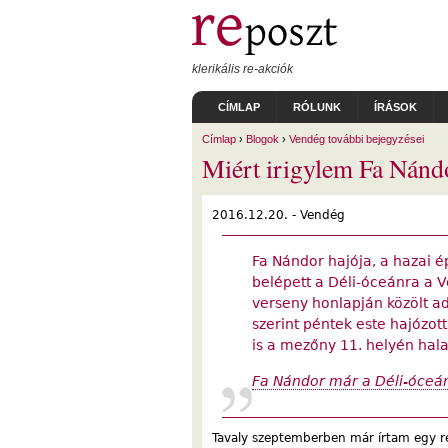
Ugrás a tartalomra
klerikális re-akciók
CÍMLAP
RÓLUNK
ÍRÁSOK
Címlap
›
Blogok
›
Vendég további bejegyzései
Miért irigylem Fa Nánd
2016.12.20. -
Vendég
Fa Nándor hajója, a hazai ép
belépett a Déli-óceánra a V
verseny honlapján közölt a
szerint péntek este hajózot
is a mezőny 11. helyén hala
Fa Nándor már a Déli-óceán
Tavaly szeptemberben már írtam egy r