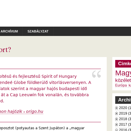
ARCHÍVUM
SZABÁLYZAT
ort?
Cimk
Magy
ítésű és fejlesztésű Spirit of Hungary
közélet
endeé Globe földkerülő vitorlásversenyen. A
Európa
k
datok szerint a magyar hajós budapesti idő
t át a Cap Leeuwin fok vonalán, és továbbra
Arch
d.
2020 (
on hajózik - origo.hu
2019 (
2018 (
2017 (
eposztot (potyautas a Szent Jupáton) a „magyar
2016 (