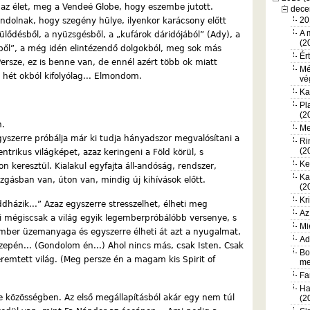
 az élet, meg a Vendeé Globe, hogy eszembe jutott.
dece
20
ndolnak, hogy szegény hülye, ilyenkor karácsony előtt
A 
zülődésből, a nyüzsgésből, a „kufárok dáridójából” (Ady), a
(2
sből”, a még idén elintézendő dolgokból, meg sok más
Ér
 Persze, ez is benne van, de ennél azért több ok miatt
Mé
 hét okból kifolyólag... Elmondom.
vé
Ka
Pl
(2
n.
Me
gyszerre próbálja már ki tudja hányadszor megvalósítani a
Ri
(2
ntrikus világképet, azaz keringeni a Föld körül, s
Ke
on keresztül. Kialakul egyfajta áll-andóság, rendszer,
Ka
gásban van, úton van, mindig új kihívások előtt.
(2
Kr
dházik...” Azaz egyszerre stresszelhet, élheti meg
Az
mi mégiscsak a világ egyik legemberpróbálóbb versenye, s
Mi
mber üzemanyaga és egyszerre élheti át azt a nyugalmat,
Ad
özepén... (Gondolom én...) Ahol nincs más, csak Isten. Csak
Bo
teremtett világ. (Meg persze én a magam kis Spirit of
me
Fa
Ha
e közösségben. Az első megállapításból akár egy nem túl
(2