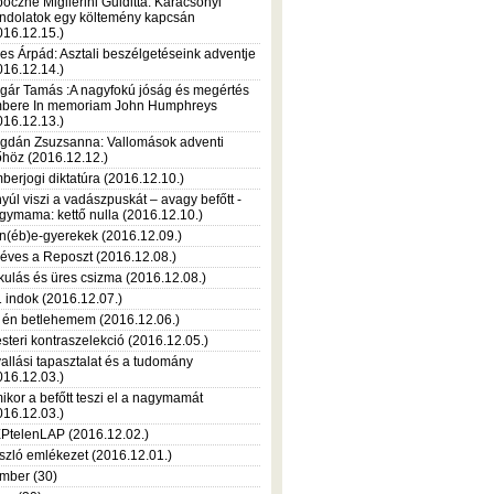
pőczné Miglierini Guiditta: Karácsonyi
ndolatok egy költemény kapcsán
016.12.15.)
es Árpád: Asztali beszélgetéseink adventje
016.12.14.)
gár Tamás :A nagyfokú jóság és megértés
bere In memoriam John Humphreys
016.12.13.)
gdán Zsuzsanna: Vallomások adventi
őhöz (2016.12.12.)
berjogi diktatúra (2016.12.10.)
nyúl viszi a vadászpuskát – avagy befőtt -
gymama: kettő nulla (2016.12.10.)
n(éb)e-gyerekek (2016.12.09.)
 éves a Reposzt (2016.12.08.)
kulás és üres csizma (2016.12.08.)
1 indok (2016.12.07.)
 én betlehemem (2016.12.06.)
steri kontraszelekció (2016.12.05.)
vallási tapasztalat és a tudomány
016.12.03.)
ikor a befőtt teszi el a nagymamát
016.12.03.)
PtelenLAP (2016.12.02.)
szló emlékezet (2016.12.01.)
mber (30)