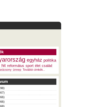
ék
arország
egyház
politika
hit
református
sport
élet
család
arácsony
ünnep
További cimkék...
ivum
198)
367)
366)
366)
368)