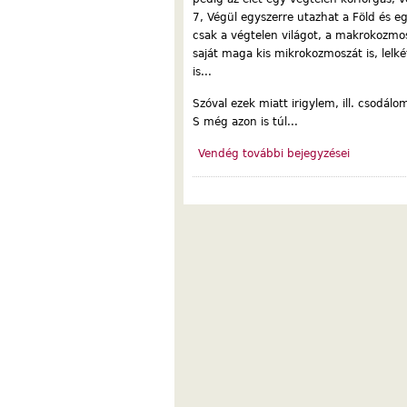
7, Végül egyszerre utazhat a Föld és eg
csak a végtelen világot, a makrokozmo
saját maga kis mikrokozmoszát is, lelkét
is...
Szóval ezek miatt irigylem, ill. csodálo
S még azon is túl...
Vendég további bejegyzései