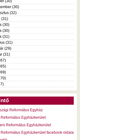
er (30)
tember (30)
sztus (32)
s (31)
s (30)
s (30)
is (31)
ius (31)
ár (29)
r (31)
367)
365)
369)
370)
37)
intő
szági Református Egyház
 Református Egyházkerület
eni Református Egyházkerület
 Református Egyházkerület facebook oldala
ortál