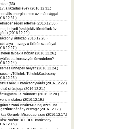
mber (33)
17, a lázadás éve? (2016.12.31.)
mentális energia esete az imádsággal
016.12.31.)
telmetlenségek értelme (2016.12.30.)
rleg helyett (szubjektív töredékek év
gére) (2016.12.29.)
rácsonyi áldozat (2016.12.28.)
acid atya – avagy a túlélés szabályai
016.12.27.)
ztelen talpak a hóban (2016.12.26.)
nyálás-e a keresztyén önvédelem?
016.12.24.)
llemes ünnepek helyett (2016.12.24.)
rácsonyTöltelék; TöltelékKarácsony
016.12.23.)
isztus nélküli karácsonyvárás (2016.12.22.)
 első sírás joga (2016.12.21.)
ért irigylem Fa Nándort? (2016.12.20.)
venti metafora (2016.12.19.)
gárdi Szabó István:Mi a baj azzal, ha
gszűnik néhány ország? (2016.12.17.)
rkas Gergely: Micsodaország (2016.12.17.)
lász Noémi: BOLDOG karácsony
016.12.16.)