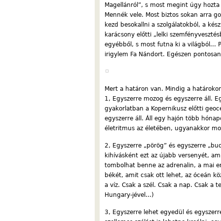
Magellánról”, s most megint úgy hozta
Mennék vele. Most biztos sokan arra go
kezd besokallni a szolgálatokból, a kés
karácsony előtti „lelki szemfényveszté
egyébből, s most futna ki a világból...
irigylem Fa Nándort. Egészen pontosan
Mert a határon van. Mindig a határoko
1, Egyszerre mozog és egyszerre áll. E
gyakorlatban a Kopernikusz előtti geoce
egyszerre áll. Áll egy hajón több hónap
életritmus az életében, ugyanakkor moz
2, Egyszerre „pörög” és egyszerre „bud
kihívásként ezt az újabb versenyét, a
tombolhat benne az adrenalin, a mai e
békét, amit csak ott lehet, az óceán k
a víz. Csak a szél. Csak a nap. Csak a 
Hungary-jével...)
3, Egyszerre lehet egyedül és egyszerr