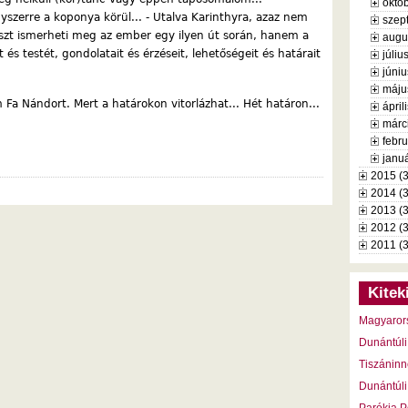
októb
yszerre a koponya körül... - Utalva Karinthyra, azaz nem
szep
szt ismerheti meg az ember egy ilyen út során, hanem a
augu
 és testét, gondolatait és érzéseit, lehetőségeit és határait
júliu
júniu
máju
m Fa Nándort. Mert a határokon vitorlázhat... Hét határon...
ápril
márc
febru
januá
2015 (
2014 (
2013 (
2012 (
2011 (
Kitek
Magyaror
Dunántúli
Tiszáninn
Dunántúli
Parókia P